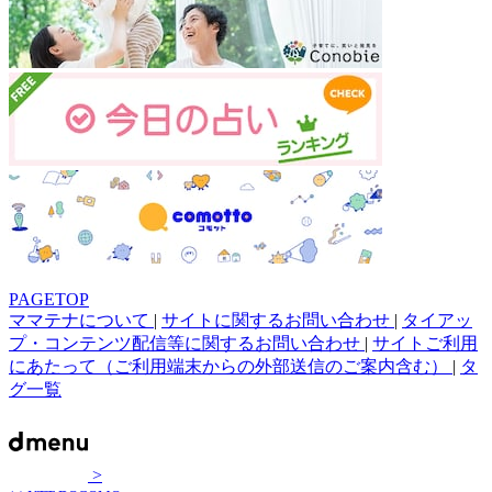
PAGETOP
ママテナについて
|
サイトに関するお問い合わせ
|
タイアッ
プ・コンテンツ配信等に関するお問い合わせ
|
サイトご利用
にあたって（ご利用端末からの外部送信のご案内含む）
|
タ
グ一覧
>