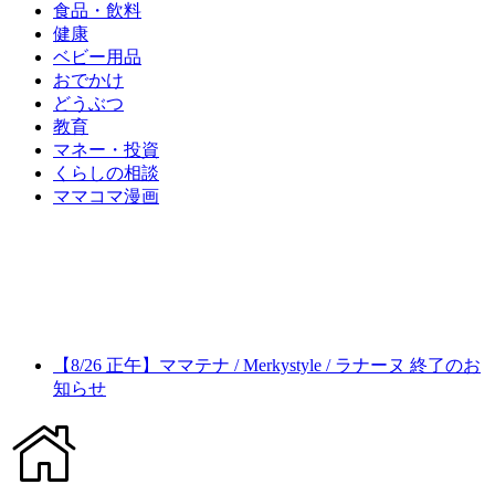
食品・飲料
健康
ベビー用品
おでかけ
どうぶつ
教育
マネー・投資
くらしの相談
ママコマ漫画
【8/26 正午】ママテナ / Merkystyle / ラナーヌ 終了のお
知らせ