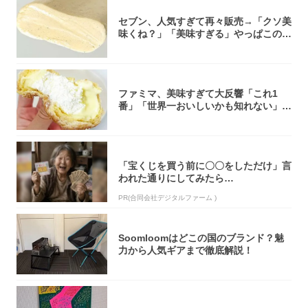
セブン、人気すぎて再々販売→「クソ美
味くね？」「美味すぎる」やっぱこのク
オリティ...
ファミマ、美味すぎて大反響「これ1
番」「世界一おいしいかも知れない」
「飲めそう」
「宝くじを買う前に〇〇をしただけ」言
われた通りにしてみたら…
PR(合同会社デジタルファーム )
Soomloomはどこの国のブランド？魅
力から人気ギアまで徹底解説！