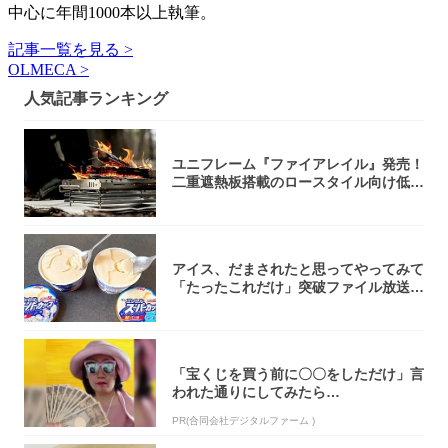
中心に年間1000本以上執筆。
記事一覧を見る >
OLMECA >
人気記事ランキング
ユニフレーム『ファイアレイル』発売！
二重遮熱板搭載のロースタイル向け低型
焚き火台
アイス、だまされたと思ってやってみて
「たったこれだけ」突破ファイル放送で
大注目！...
「宝くじを買う前に〇〇をしただけ」言
われた通りにしてみたら…
PR(合同会社デジタルファーム )