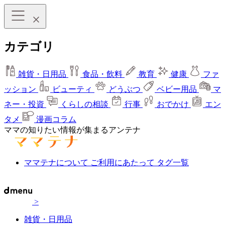
カテゴリ
雑貨・日用品
食品・飲料
教育
健康
ファ
ッション
ビューティ
どうぶつ
ベビー用品
マ
ネー・投資
くらしの相談
行事
おでかけ
エン
タメ
漫画コラム
ママの知りたい情報が集まるアンテナ
ママテナについて
ご利用にあたって
タグ一覧
>
雑貨・日用品