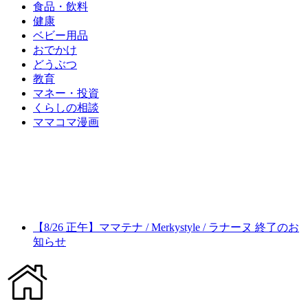
食品・飲料
健康
ベビー用品
おでかけ
どうぶつ
教育
マネー・投資
くらしの相談
ママコマ漫画
【8/26 正午】ママテナ / Merkystyle / ラナーヌ 終了のお
知らせ