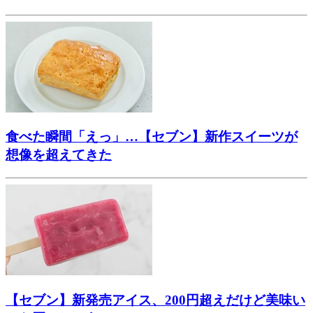
食べた瞬間「えっ」…【セブン】新作スイーツが
想像を超えてきた
【セブン】新発売アイス、200円超えだけど美味い