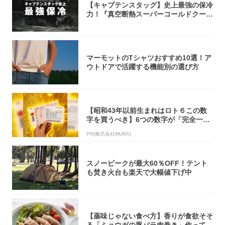
【キャプテンスタッグ】史上最強の保冷
力！『真空断熱スーパーコールドクーラ
ーボック...
マーモットのTシャツおすすめ10選！ア
ウトドアで活躍する機能別の選び方
【昭和43年以前生まれはロト６この数
字を買うべき】6つの数字が「完全一
致」する方...
PR(株式会社MURA)
スノーピークが最大60％OFF！テント
も焚き火台も楽天で大幅値下げ中
【薬味じゃない食べ方】香りが食欲そそ