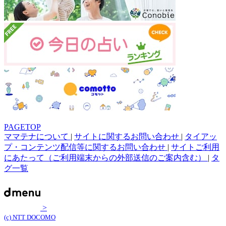
PAGETOP
ママテナについて
|
サイトに関するお問い合わせ
|
タイアッ
プ・コンテンツ配信等に関するお問い合わせ
|
サイトご利用
にあたって（ご利用端末からの外部送信のご案内含む）
|
タ
グ一覧
>
(c) NTT DOCOMO