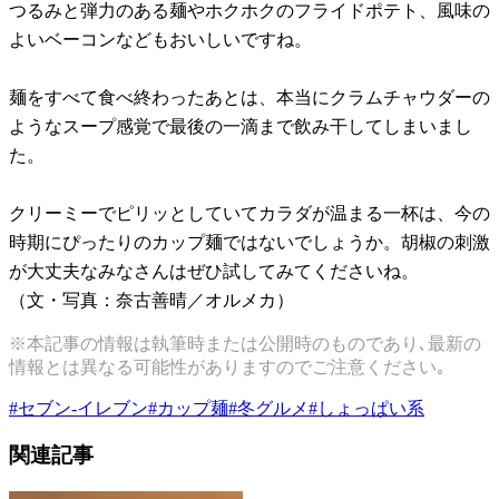
つるみと弾力のある麺やホクホクのフライドポテト、風味の
よいベーコンなどもおいしいですね。
麺をすべて食べ終わったあとは、本当にクラムチャウダーの
ようなスープ感覚で最後の一滴まで飲み干してしまいまし
た。
クリーミーでピリッとしていてカラダが温まる一杯は、今の
時期にぴったりのカップ麺ではないでしょうか。胡椒の刺激
が大丈夫なみなさんはぜひ試してみてくださいね。
（文・写真：奈古善晴／オルメカ）
※本記事の情報は執筆時または公開時のものであり､最新の
情報とは異なる可能性がありますのでご注意ください｡
#
セブン-イレブン
#
カップ麺
#
冬グルメ
#
しょっぱい系
関連記事