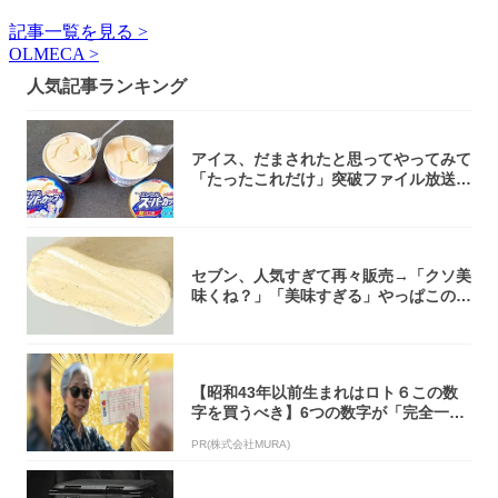
記事一覧を見る >
OLMECA >
人気記事ランキング
アイス、だまされたと思ってやってみて
「たったこれだけ」突破ファイル放送で
大注目！...
セブン、人気すぎて再々販売→「クソ美
味くね？」「美味すぎる」やっぱこのク
オリティ...
【昭和43年以前生まれはロト６この数
字を買うべき】6つの数字が「完全一
致」する方...
PR(株式会社MURA)