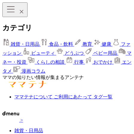
カテゴリ
雑貨・日用品
食品・飲料
教育
健康
ファ
ッション
ビューティ
どうぶつ
ベビー用品
マ
ネー・投資
くらしの相談
行事
おでかけ
エン
タメ
漫画コラム
ママの知りたい情報が集まるアンテナ
ママテナについて
ご利用にあたって
タグ一覧
>
雑貨・日用品