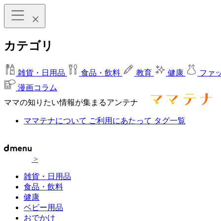
カテゴリ
雑貨・日用品
食品・飲料
教育
健康
ファ
漫画コラム
ママの知りたい情報が集まるアンテナ
ママテナについて
ご利用にあたって
タグ一覧
>
雑貨・日用品
食品・飲料
健康
ベビー用品
おでかけ