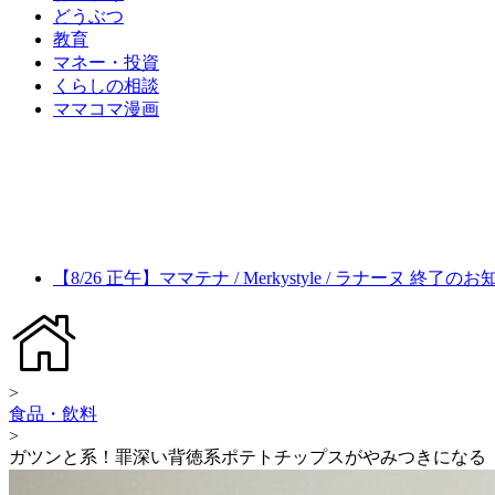
どうぶつ
教育
マネー・投資
くらしの相談
ママコマ漫画
【8/26 正午】ママテナ / Merkystyle / ラナーヌ 終了の
>
食品・飲料
>
ガツンと系！罪深い背徳系ポテトチップスがやみつきになる