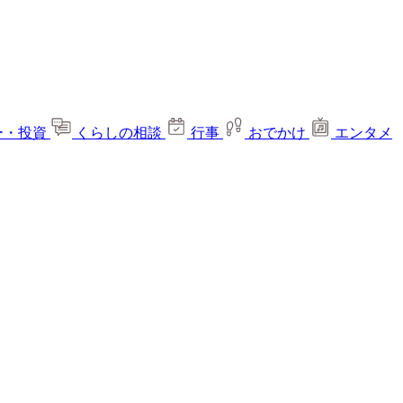
ー・投資
くらしの相談
行事
おでかけ
エンタメ