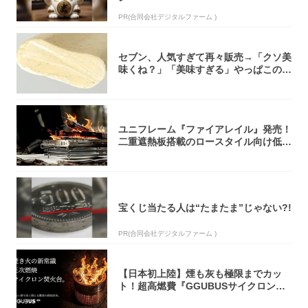
PR(合同会社デジタルファーム )
セブン、人気すぎて再々販売→「クソ美
味くね？」「美味すぎる」やっぱこのク
オリティ...
ユニフレーム『ファイアレイル』発売！
二重遮熱板搭載のロースタイル向け低型
焚き火台
宝くじ当たる人は“たまたま”じゃない?!
PR(合同会社デジタルファーム )
【日本初上陸】煙も灰も極限までカッ
ト！超高燃費『GGUBUSサイクロン焚
火台』が...