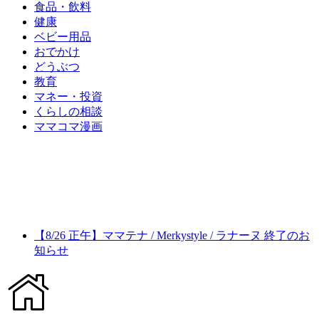
食品・飲料
健康
ベビー用品
おでかけ
どうぶつ
教育
マネー・投資
くらしの相談
ママコマ漫画
【8/26 正午】ママテナ / Merkystyle / ラナーヌ 終了のお
知らせ