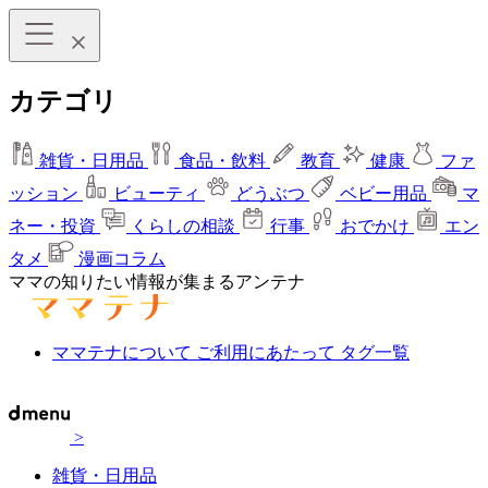
カテゴリ
雑貨・日用品
食品・飲料
教育
健康
ファ
ッション
ビューティ
どうぶつ
ベビー用品
マ
ネー・投資
くらしの相談
行事
おでかけ
エン
タメ
漫画コラム
ママの知りたい情報が集まるアンテナ
ママテナについて
ご利用にあたって
タグ一覧
>
雑貨・日用品