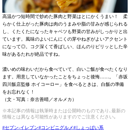
高温かつ短時間で炒めた豚肉と野菜はとにかくうまい！ 柔
らかく仕上がった豚肉は肉のうまみや脂の甘みが感じられる
し、くたくたになったキャベツも野菜の甘みがしっかりと出
ています。風味のよいにんにくの芽やねぎがよいアクセント
になって◎。コク深くて香ばしい、ほんのりピリッとした辛
味があるたれが絶品ですね。
濃いめの味わいだから食べていて、白いご飯が食べたくなり
ます。用意していなかったことをちょっと後悔……。「赤坂
四川飯店監修 ホイコーロー」を食べるときは、白飯の準備
をお忘れなく！
（文・写真：奈古善晴／オルメカ）
※本記事の情報は執筆時または公開時のものであり､最新の
情報とは異なる可能性がありますのでご注意ください｡
#
セブン-イレブン
#
コンビニグルメ
#
しょっぱい系