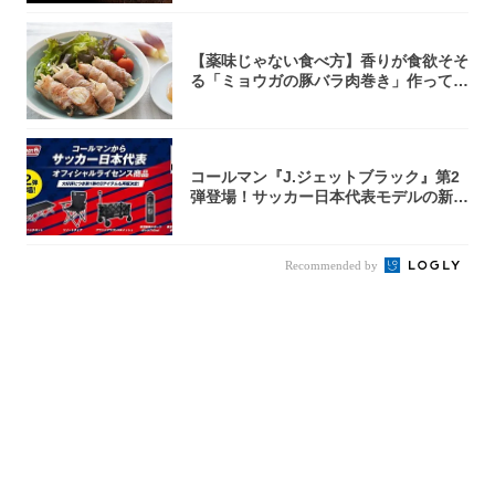
【薬味じゃない食べ方】香りが食欲そそ
る「ミョウガの豚バラ肉巻き」作ってみ
た！辛み...
コールマン『J.ジェットブラック』第2
弾登場！サッカー日本代表モデルの新作
5アイ...
Recommended by