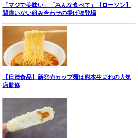
「マジで美味い」「みんな食べて」【ローソン】
間違いない組み合わせの揚げ物登場
【日清食品】新発売カップ麺は熊本生まれの人気
店監修