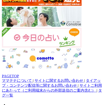
PAGETOP
ママテナについて
|
サイトに関するお問い合わせ
|
タイアッ
プ・コンテンツ配信等に関するお問い合わせ
|
サイトご利用
にあたって（ご利用端末からの外部送信のご案内含む）
|
タ
グ一覧