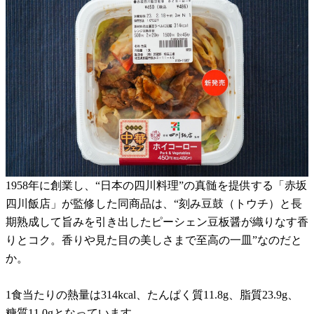
1958年に創業し、“日本の四川料理”の真髄を提供する「赤坂
四川飯店」が監修した同商品は、“刻み豆鼓（トウチ）と長
期熟成して旨みを引き出したピーシェン豆板醤が織りなす香
りとコク。香りや見た目の美しさまで至高の一皿”なのだと
か。
1食当たりの熱量は314kcal、たんぱく質11.8g、脂質23.9g、
糖質11.0gとなっています。