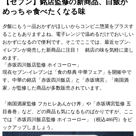
【セブン】銘店監修の新商品、白飯が
めっちゃ食べたくなる味
夕飯にもう一品おかずがほしいからコンビニ惣菜をプラスす
ることもありますよね。電子レンジで温めるだけでおいしい
おかずになるので便利です。そこでここでは、最近セブン-
イレブンが発売した新商品に注目！ 銘店の味を気軽に楽し
めます。
「赤坂四川飯店監修 ホイコーロー」
現在セブン-イレブンは「食の祭典 中華フェア」を開催中で
す。中華の銘店「赤坂四川飯店」と「赤坂璃宮」「南国酒
家」が監修した商品が多数販売されています。
「南国酒家監修 フカヒレあんかけ丼」や「赤坂璃宮監修 五
目春巻」など、どの商品も気になるものばかりですが、ここ
では「赤坂四川飯店監修 ホイコーロー」（税込486円）をピ
ックアップしましょう。