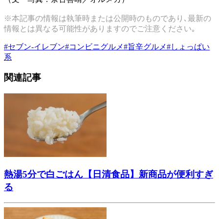
※本記事の情報は執筆時または公開時のものであり､最新の
情報とは異なる可能性がありますのでご注意ください｡
#
セブン-イレブン
#
コンビニグルメ
#
旨辛グルメ
#
しょっぱい
系
関連記事
熱湯5分で白ごはん【日清食品】新商品が便利すぎ
る