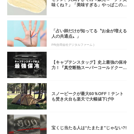
味くね？」「美味すぎる」やっぱこのク
オリティ...
「占い師だけが知ってる〝お金が増える
人の共通点〟」
PR(合同会社デジタルファーム )
【キャプテンスタッグ】史上最強の保冷
力！『真空断熱スーパーコールドクーラ
ーボック...
スノーピークが最大60％OFF！テント
も焚き火台も楽天で大幅値下げ中
宝くじ当たる人は“たまたま”じゃない?!