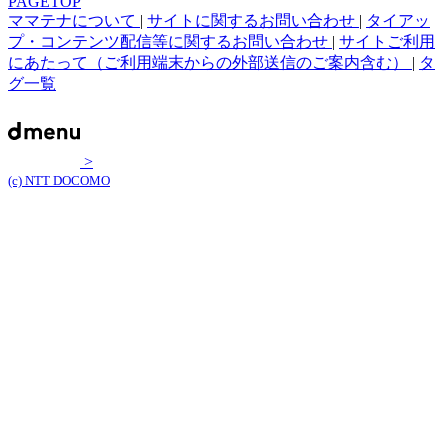
PAGETOP
ママテナについて
|
サイトに関するお問い合わせ
|
タイアッ
プ・コンテンツ配信等に関するお問い合わせ
|
サイトご利用
にあたって（ご利用端末からの外部送信のご案内含む）
|
タ
グ一覧
>
(c) NTT DOCOMO