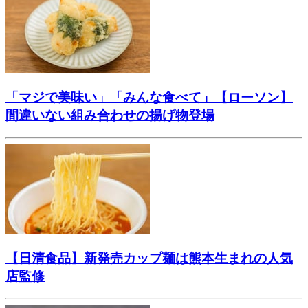
「マジで美味い」「みんな食べて」【ローソン】
間違いない組み合わせの揚げ物登場
【日清食品】新発売カップ麺は熊本生まれの人気
店監修