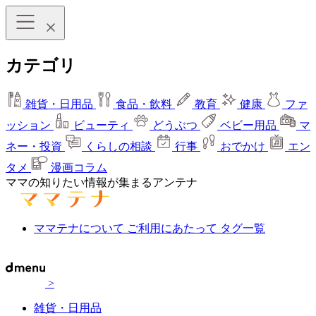
カテゴリ
雑貨・日用品
食品・飲料
教育
健康
ファ
ッション
ビューティ
どうぶつ
ベビー用品
マ
ネー・投資
くらしの相談
行事
おでかけ
エン
タメ
漫画コラム
ママの知りたい情報が集まるアンテナ
ママテナについて
ご利用にあたって
タグ一覧
>
雑貨・日用品