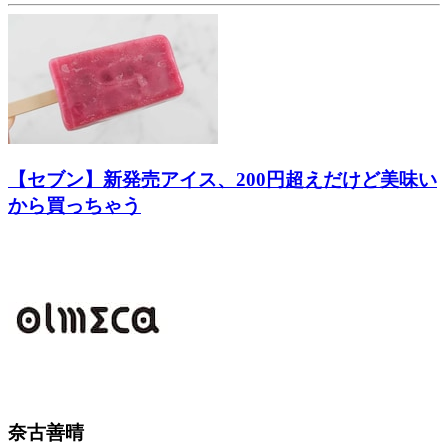
【セブン】新発売アイス、200円超えだけど美味い
から買っちゃう
奈古善晴