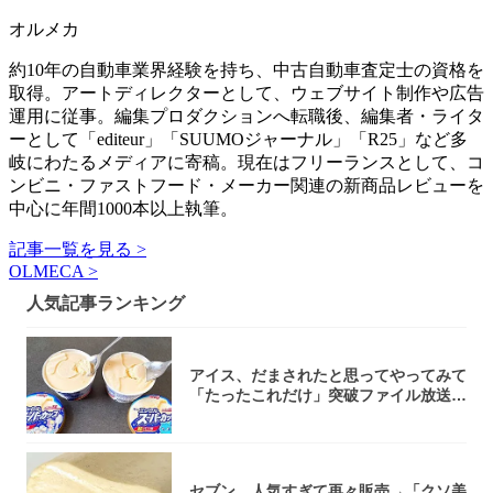
オルメカ
約10年の自動車業界経験を持ち、中古自動車査定士の資格を
取得。アートディレクターとして、ウェブサイト制作や広告
運用に従事。編集プロダクションへ転職後、編集者・ライタ
ーとして「editeur」「SUUMOジャーナル」「R25」など多
岐にわたるメディアに寄稿。現在はフリーランスとして、コ
ンビニ・ファストフード・メーカー関連の新商品レビューを
中心に年間1000本以上執筆。
記事一覧を見る >
OLMECA >
人気記事ランキング
アイス、だまされたと思ってやってみて
「たったこれだけ」突破ファイル放送で
大注目！...
セブン、人気すぎて再々販売→「クソ美