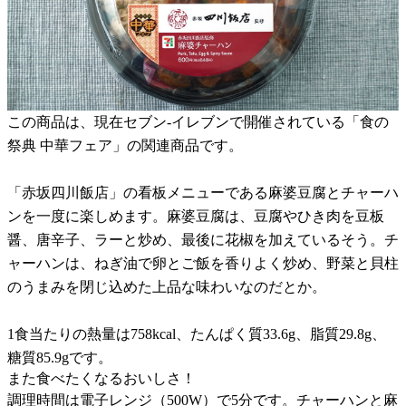
この商品は、現在セブン-イレブンで開催されている「食の
祭典 中華フェア」の関連商品です。
「赤坂四川飯店」の看板メニューである麻婆豆腐とチャーハ
ンを一度に楽しめます。麻婆豆腐は、豆腐やひき肉を豆板
醤、唐辛子、ラーと炒め、最後に花椒を加えているそう。チ
ャーハンは、ねぎ油で卵とご飯を香りよく炒め、野菜と貝柱
のうまみを閉じ込めた上品な味わいなのだとか。
1食当たりの熱量は758kcal、たんぱく質33.6g、脂質29.8g、
糖質85.9gです。
また食べたくなるおいしさ！
調理時間は電子レンジ（500W）で5分です。チャーハンと麻