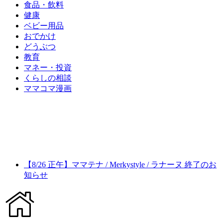
食品・飲料
健康
ベビー用品
おでかけ
どうぶつ
教育
マネー・投資
くらしの相談
ママコマ漫画
【8/26 正午】ママテナ / Merkystyle / ラナーヌ 終了のお
知らせ