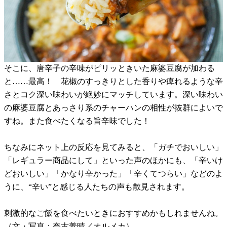
そこに、唐辛子の辛味がピリッときいた麻婆豆腐が加わる
と……最高！ 花椒のすっきりとした香りや痺れるような辛
さとコク深い味わいが絶妙にマッチしています。深い味わい
の麻婆豆腐とあっさり系のチャーハンの相性が抜群によいで
すね。また食べたくなる旨辛味でした！
ちなみにネット上の反応を見てみると、「ガチでおいしい」
「レギュラー商品にして」といった声のほかにも、「辛いけ
どおいしい」「かなり辛かった」「辛くてつらい」などのよ
うに、“辛い”と感じる人たちの声も散見されます。
刺激的なご飯を食べたいときにおすすめかもしれませんね。
（文・写真：奈古善晴／オルメカ）