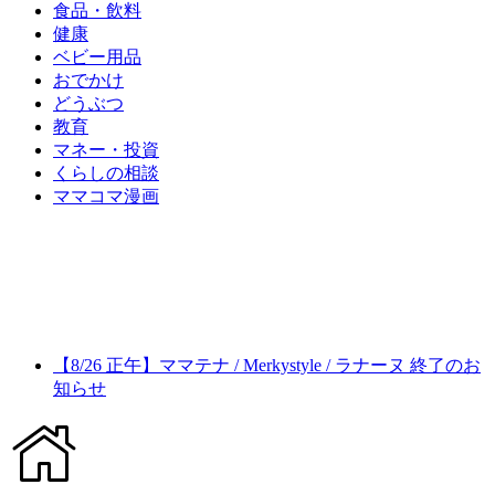
食品・飲料
健康
ベビー用品
おでかけ
どうぶつ
教育
マネー・投資
くらしの相談
ママコマ漫画
【8/26 正午】ママテナ / Merkystyle / ラナーヌ 終了のお
知らせ