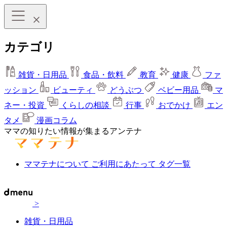
カテゴリ
雑貨・日用品
食品・飲料
教育
健康
ファ
ッション
ビューティ
どうぶつ
ベビー用品
マ
ネー・投資
くらしの相談
行事
おでかけ
エン
タメ
漫画コラム
ママの知りたい情報が集まるアンテナ
ママテナについて
ご利用にあたって
タグ一覧
>
雑貨・日用品