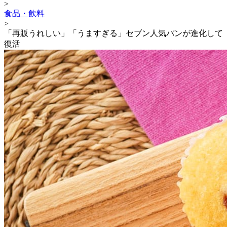
>
食品・飲料
>
「再販うれしい」「うますぎる」セブン人気パンが進化して
復活