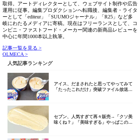
取得。アートディレクターとして、ウェブサイト制作や広告
運用に従事。編集プロダクションへ転職後、編集者・ライタ
ーとして「editeur」「SUUMOジャーナル」「R25」など多
岐にわたるメディアに寄稿。現在はフリーランスとして、コ
ンビニ・ファストフード・メーカー関連の新商品レビューを
中心に年間1000本以上執筆。
記事一覧を見る >
OLMECA >
人気記事ランキング
アイス、だまされたと思ってやってみて
「たったこれだけ」突破ファイル放送で
大注目！...
セブン、人気すぎて再々販売→「クソ美
味くね？」「美味すぎる」やっぱこのク
オリティ...