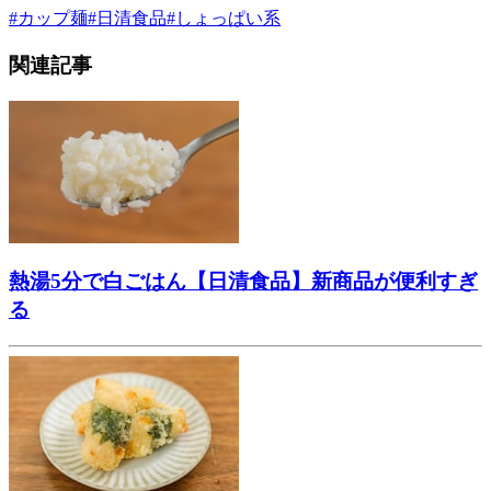
#
カップ麺
#
日清食品
#
しょっぱい系
関連記事
熱湯5分で白ごはん【日清食品】新商品が便利すぎ
る