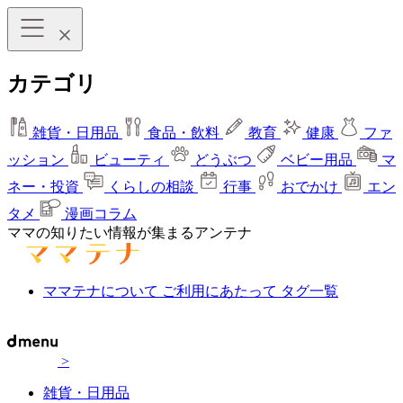
カテゴリ
雑貨・日用品
食品・飲料
教育
健康
ファ
ッション
ビューティ
どうぶつ
ベビー用品
マ
ネー・投資
くらしの相談
行事
おでかけ
エン
タメ
漫画コラム
ママの知りたい情報が集まるアンテナ
ママテナについて
ご利用にあたって
タグ一覧
>
雑貨・日用品