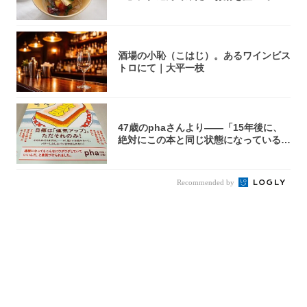
秒で…朝の...
酒場の小恥（こはじ）。あるワインビス
トロにて｜大平一枝
47歳のphaさんより――「15年後に、
絶対にこの本と同じ状態になっている自
信が...
Recommended by