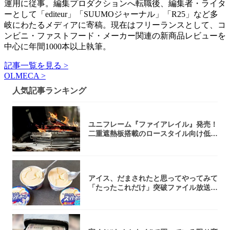
運用に従事。編集プロダクションへ転職後、編集者・ライタ
ーとして「editeur」「SUUMOジャーナル」「R25」など多
岐にわたるメディアに寄稿。現在はフリーランスとして、コ
ンビニ・ファストフード・メーカー関連の新商品レビューを
中心に年間1000本以上執筆。
記事一覧を見る >
OLMECA >
人気記事ランキング
ユニフレーム『ファイアレイル』発売！
二重遮熱板搭載のロースタイル向け低型
焚き火台
アイス、だまされたと思ってやってみて
「たったこれだけ」突破ファイル放送で
大注目！...