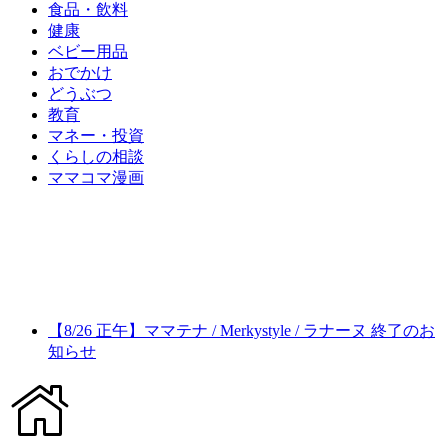
食品・飲料
健康
ベビー用品
おでかけ
どうぶつ
教育
マネー・投資
くらしの相談
ママコマ漫画
【8/26 正午】ママテナ / Merkystyle / ラナーヌ 終了のお
知らせ