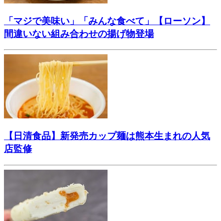
「マジで美味い」「みんな食べて」【ローソン】
間違いない組み合わせの揚げ物登場
【日清食品】新発売カップ麺は熊本生まれの人気
店監修