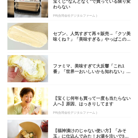
宝くじ“なんとなく”で買っている限り変
わらない
PR(合同会社デジタルファーム )
セブン、人気すぎて再々販売→「クソ美
味くね？」「美味すぎる」やっぱこのク
オリティ...
ファミマ、美味すぎて大反響「これ1
番」「世界一おいしいかも知れない」
「飲めそう」
【宝くじ何年も買って一度も当たらない
人へ】原因、はっきりしてます
PR(合同会社デジタルファーム )
【福神漬けのじゃない使い方】「みそ
玉」に仕込んでみた！お湯を注いで30