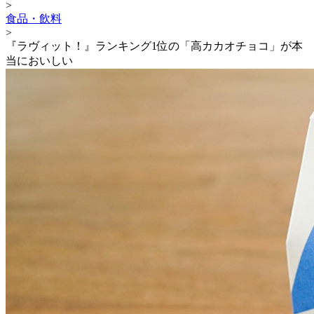
>
食品・飲料
>
『ラヴィット！』ランキング1位の「高カカオチョコ」が本
当においしい