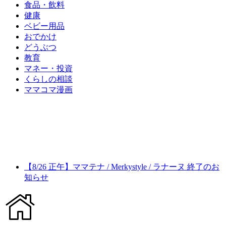
食品・飲料
健康
ベビー用品
おでかけ
どうぶつ
教育
マネー・投資
くらしの相談
ママコマ漫画
【8/26 正午】ママテナ / Merkystyle / ラナーヌ 終了のお
知らせ