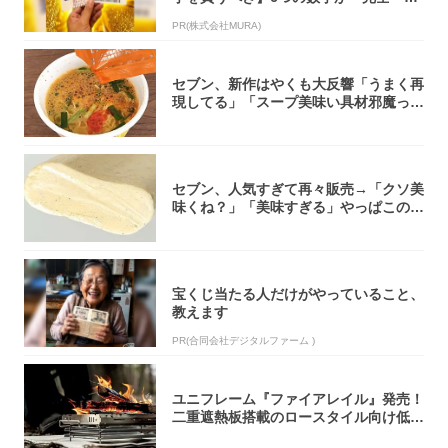
致」する方...
PR(株式会社MURA)
セブン、新作はやくも大反響「うまく再
現してる」「スープ美味い具材邪魔って
くらい美...
セブン、人気すぎて再々販売→「クソ美
味くね？」「美味すぎる」やっぱこのク
オリティ...
宝くじ当たる人だけがやっていること、
教えます
PR(合同会社デジタルファーム )
ユニフレーム『ファイアレイル』発売！
二重遮熱板搭載のロースタイル向け低型
焚き火台