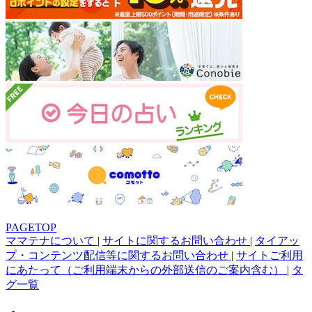
PAGETOP
ママテナについて
|
サイトに関するお問い合わせ
|
タイアッ
プ・コンテンツ配信等に関するお問い合わせ
|
サイトご利用
にあたって（ご利用端末からの外部送信のご案内含む）
|
タ
グ一覧