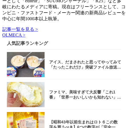
ーとして「editeur」「SUUMOジャーナル」「R25」など多
岐にわたるメディアに寄稿。現在はフリーランスとして、コ
ンビニ・ファストフード・メーカー関連の新商品レビューを
中心に年間1000本以上執筆。
記事一覧を見る >
OLMECA >
人気記事ランキング
アイス、だまされたと思ってやってみて
「たったこれだけ」突破ファイル放送で
大注目！...
ファミマ、美味すぎて大反響「これ1
番」「世界一おいしいかも知れない」
「飲めそう」
【昭和43年以前生まれはロト６この数
字を買うべき】6つの数字が「完全一