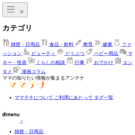
カテゴリ
雑貨・日用品
食品・飲料
教育
健康
ファ
ッション
ビューティ
どうぶつ
ベビー用品
マ
ネー・投資
くらしの相談
行事
おでかけ
エン
タメ
漫画コラム
ママの知りたい情報が集まるアンテナ
ママテナについて
ご利用にあたって
タグ一覧
>
雑貨・日用品