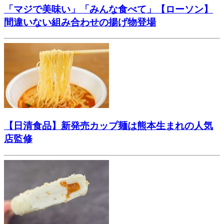
「マジで美味い」「みんな食べて」【ローソン】
間違いない組み合わせの揚げ物登場
【日清食品】新発売カップ麺は熊本生まれの人気
店監修