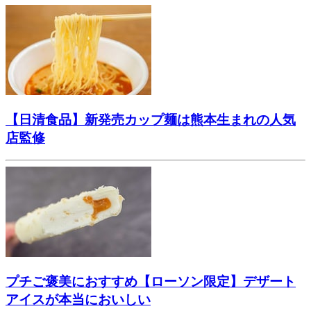
【日清食品】新発売カップ麺は熊本生まれの人気
店監修
プチご褒美におすすめ【ローソン限定】デザート
アイスが本当においしい