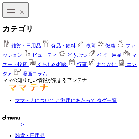
カテゴリ
雑貨・日用品
食品・飲料
教育
健康
ファ
ッション
ビューティ
どうぶつ
ベビー用品
マ
ネー・投資
くらしの相談
行事
おでかけ
エン
タメ
漫画コラム
ママの知りたい情報が集まるアンテナ
ママテナについて
ご利用にあたって
タグ一覧
>
雑貨・日用品