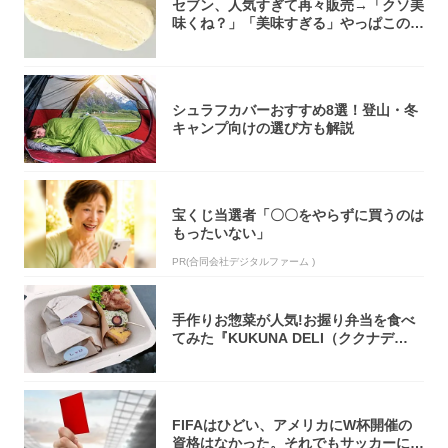
セブン、人気すぎて再々販売→「クソ美
味くね？」「美味すぎる」やっぱこのク
オリティ...
シュラフカバーおすすめ8選！登山・冬
キャンプ向けの選び方も解説
宝くじ当選者「〇〇をやらずに買うのは
もったいない」
PR(合同会社デジタルファーム )
手作りお惣菜が人気!お握り弁当を食べ
てみた『KUKUNA DELI（ククナデ
リ）...
FIFAはひどい、アメリカにW杯開催の
資格はなかった。それでもサッカーには