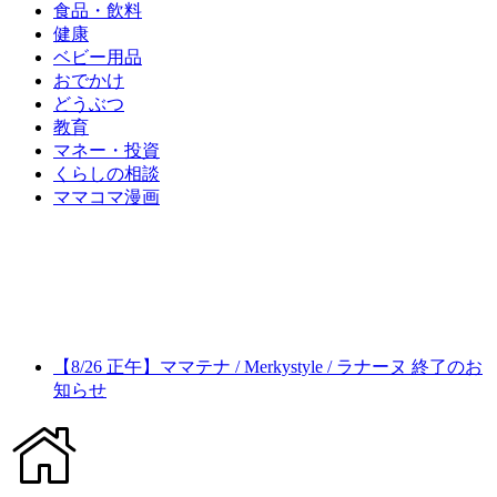
食品・飲料
健康
ベビー用品
おでかけ
どうぶつ
教育
マネー・投資
くらしの相談
ママコマ漫画
【8/26 正午】ママテナ / Merkystyle / ラナーヌ 終了のお
知らせ