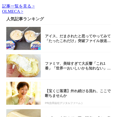
記事一覧を見る >
OLMECA >
人気記事ランキング
アイス、だまされたと思ってやってみて
「たったこれだけ」突破ファイル放送で
大注目！...
ファミマ、美味すぎて大反響「これ1
番」「世界一おいしいかも知れない」
「飲めそう」
【宝くじ落選】外れ続ける流れ、ここで
断ちませんか
PR(合同会社デジタルファーム )