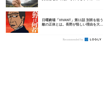
夢があ...
日曜劇場「VIVANT」第11話 別班を狙う
敵の正体とは。長野が怪しい理由を大
考...
Recommended by