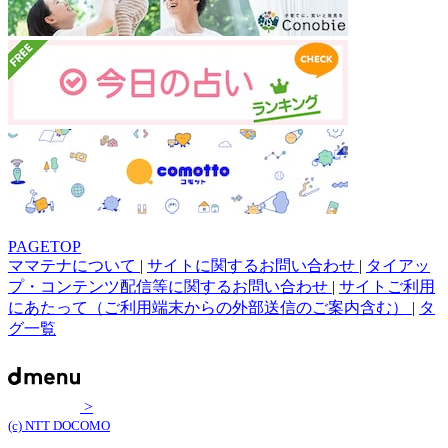
PAGETOP
ママテナについて
|
サイトに関するお問い合わせ
|
タイアッ
プ・コンテンツ配信等に関するお問い合わせ
|
サイトご利用
にあたって（ご利用端末からの外部送信のご案内含む）
|
タ
グ一覧
>
(c) NTT DOCOMO