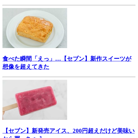
食べた瞬間「えっ」…【セブン】新作スイーツが
想像を超えてきた
【セブン】新発売アイス、200円超えだけど美味い