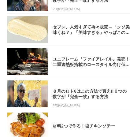
数字が『完全一致』する方法
PR(株式会社MURA)
セブン、人気すぎて再々販売→「クソ美
味くね？」「美味すぎる」やっぱこのク
オリティ...
ユニフレーム『ファイアレイル』発売！
二重遮熱板搭載のロースタイル向け低型
焚き火台
８月のロト6はこの方法で買え!!６つの
数字が『完全一致』する方法
PR(株式会社MURA)
材料2つで作る！塩チキンソテー