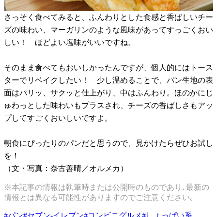
さっそく食べてみると、ふんわりとした食感と香ばしいチー
ズの味わい、マーガリンのような風味があってすっごくおい
しい！ ほどよい塩味がいいですね。
そのまま食べてもおいしかったんですが、個人的にはトース
ターでリベイクしたい！ 少し温めることで、パン生地の表
面はパリッ、サクッと仕上がり、中はふんわり。ほのかにじ
ゅわっとした味わいもプラスされ、チーズの香ばしさもアッ
プしてすごくおいしいですよ。
朝食にぴったりのパンだと思うので、見かけたらぜひお試し
を！
（文・写真：奈古善晴／オルメカ）
※本記事の情報は執筆時または公開時のものであり､最新の
情報とは異なる可能性がありますのでご注意ください｡
#
パン
#
セブン-イレブン
#
コンビニグルメ
#
しょっぱい系