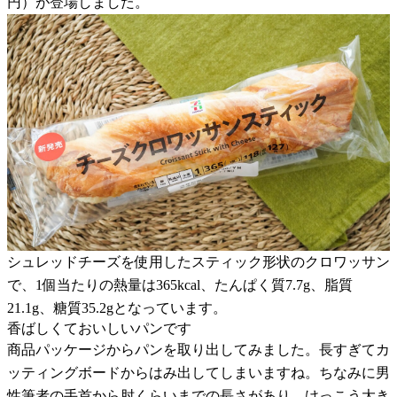
円）が登場しました。
シュレッドチーズを使用したスティック形状のクロワッサン
で、1個当たりの熱量は365kcal、たんぱく質7.7g、脂質
21.1g、糖質35.2gとなっています。
香ばしくておいしいパンです
商品パッケージからパンを取り出してみました。長すぎてカ
ッティングボードからはみ出してしまいますね。ちなみに男
性筆者の手首から肘くらいまでの長さがあり、けっこう大き