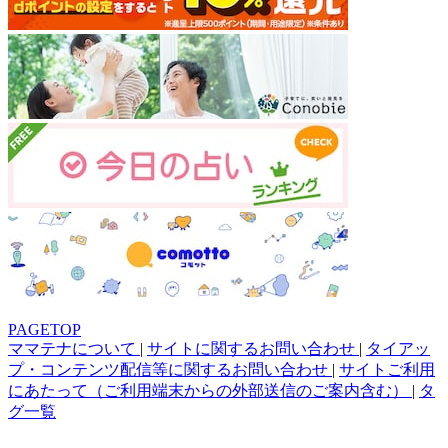
PAGETOP
ママテナについて
|
サイトに関するお問い合わせ
|
タイアッ
プ・コンテンツ配信等に関するお問い合わせ
|
サイトご利用
にあたって（ご利用端末からの外部送信のご案内含む）
|
タ
グ一覧