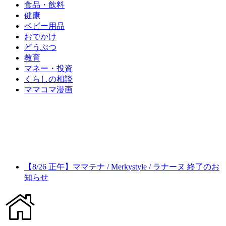
食品・飲料
健康
ベビー用品
おでかけ
どうぶつ
教育
マネー・投資
くらしの相談
ママコマ漫画
【8/26 正午】ママテナ / Merkystyle / ラナーヌ 終了のお
知らせ