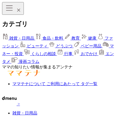
カテゴリ
雑貨・日用品
食品・飲料
教育
健康
ファ
ッション
ビューティ
どうぶつ
ベビー用品
マ
ネー・投資
くらしの相談
行事
おでかけ
エン
タメ
漫画コラム
ママの知りたい情報が集まるアンテナ
ママテナについて
ご利用にあたって
タグ一覧
>
雑貨・日用品