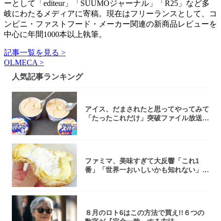
ーとして「editeur」「SUUMOジャーナル」「R25」など多
岐にわたるメディアに寄稿。現在はフリーランスとして、コ
ンビニ・ファストフード・メーカー関連の新商品レビューを
中心に年間1000本以上執筆。
記事一覧を見る >
OLMECA >
人気記事ランキング
アイス、だまされたと思ってやってみて
「たったこれだけ」突破ファイル放送で
大注目！...
ファミマ、美味すぎて大反響「これ1
番」「世界一おいしいかも知れない」
「飲めそう」
８月のロト6はこの方法で買え!!６つの