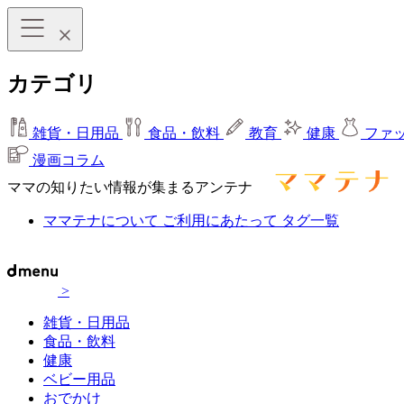
カテゴリ
雑貨・日用品
食品・飲料
教育
健康
ファ
漫画コラム
ママの知りたい情報が集まるアンテナ
ママテナについて
ご利用にあたって
タグ一覧
>
雑貨・日用品
食品・飲料
健康
ベビー用品
おでかけ