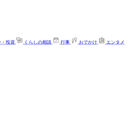
ー・投資
くらしの相談
行事
おでかけ
エンタメ