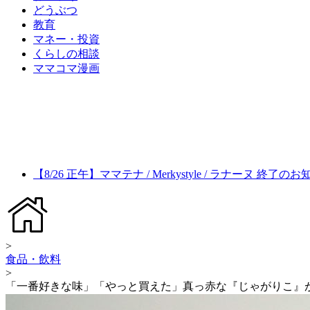
どうぶつ
教育
マネー・投資
くらしの相談
ママコマ漫画
【8/26 正午】ママテナ / Merkystyle / ラナーヌ 終了の
>
食品・飲料
>
「一番好きな味」「やっと買えた」真っ赤な『じゃがりこ』