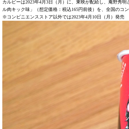
カルビーは2023年4月3日（月）に、東映が配給し、庵野
ル肉キック味」（想定価格：税込165円前後）を、全国のコ
※コンビニエンスストア以外では2023年4月10日（月）発売