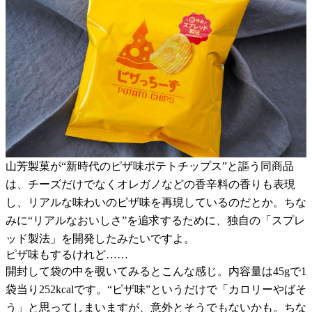
山芳製菓が“新時代のピザ味ポテトチップス”と謳う同商品
は、チーズだけでなくオレガノなどの香辛料の香りも表現
し、リアルな味わいのピザ味を再現しているのだとか。ちな
みに“リアルなおいしさ”を追求するために、独自の「スプレ
ッド製法」を開発したみたいですよ。
ピザ味もするけれど……
開封して袋の中を覗いてみるとこんな感じ。内容量は45gで1
袋当り252kcalです。“ピザ味”というだけで「カロリーやばそ
う」と思ってしまいますが、意外とそうでもないかも。ちな