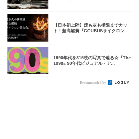
焚き火台
【日本初上陸】煙も灰も極限までカッ
ト！超高燃費『GGUBUSサイクロン焚
火台』が...
1990年代を315枚の写真で辿る☆『The
1990s 90年代ビジュアル・ア...
Recommended by