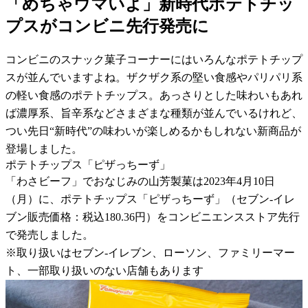
「めちゃウマいよ」新時代ポテトチッ
プスがコンビニ先行発売に
コンビニのスナック菓子コーナーにはいろんなポテトチップ
スが並んでいますよね。ザクザク系の堅い食感やパリパリ系
の軽い食感のポテトチップス。あっさりとした味わいもあれ
ば濃厚系、旨辛系などさまざまな種類が並んでいるけれど、
つい先日“新時代”の味わいが楽しめるかもしれない新商品が
登場しました。
ポテトチップス「ピザっちーず」
「わさビーフ」でおなじみの山芳製菓は2023年4月10日
（月）に、ポテトチップス「ピザっちーず」（セブン-イレ
ブン販売価格：税込180.36円）をコンビニエンスストア先行
で発売しました。
※取り扱いはセブン-イレブン、ローソン、ファミリーマー
ト、一部取り扱いのない店舗もあります