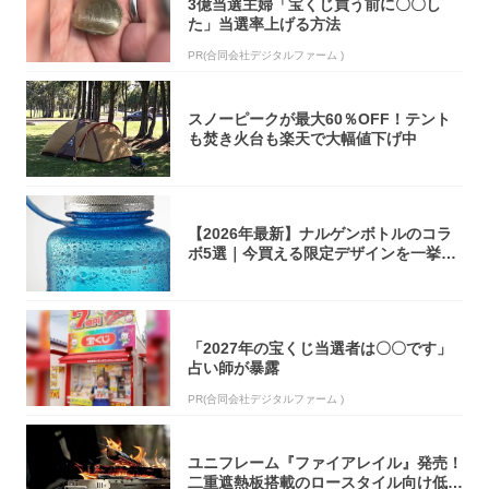
3億当選主婦「宝くじ買う前に〇〇し
た」当選率上げる方法
PR(合同会社デジタルファーム )
スノーピークが最大60％OFF！テント
も焚き火台も楽天で大幅値下げ中
【2026年最新】ナルゲンボトルのコラ
ボ5選｜今買える限定デザインを一挙紹
介！
「2027年の宝くじ当選者は〇〇です」
占い師が暴露
PR(合同会社デジタルファーム )
ユニフレーム『ファイアレイル』発売！
二重遮熱板搭載のロースタイル向け低型