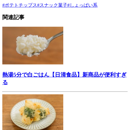
#
ポテトチップス
#
スナック菓子
#
しょっぱい系
関連記事
熱湯5分で白ごはん【日清食品】新商品が便利すぎ
る