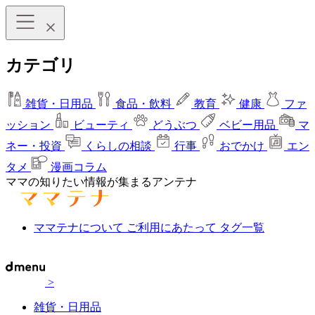
カテゴリ
雑貨・日用品
食品・飲料
教育
健康
ファ
ッション
ビューティ
どうぶつ
ベビー用品
マ
ネー・投資
くらしの相談
行事
おでかけ
エン
タメ
漫画コラム
ママの知りたい情報が集まるアンテナ
ママテナについて
ご利用にあたって
タグ一覧
>
雑貨・日用品