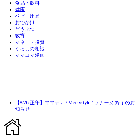
食品・飲料
健康
ベビー用品
おでかけ
どうぶつ
教育
マネー・投資
くらしの相談
ママコマ漫画
【8/26 正午】ママテナ / Merkystyle / ラナーヌ 終了のお
知らせ