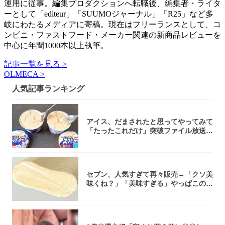
運用に従事。編集プロダクションへ転職後、編集者・ライタ
ーとして「editeur」「SUUMOジャーナル」「R25」など多
岐にわたるメディアに寄稿。現在はフリーランスとして、コ
ンビニ・ファストフード・メーカー関連の新商品レビューを
中心に年間1000本以上執筆。
記事一覧を見る >
OLMECA >
人気記事ランキング
アイス、だまされたと思ってやってみて
「たったこれだけ」突破ファイル放送で
大注目！...
セブン、人気すぎて再々販売→「クソ美
味くね？」「美味すぎる」やっぱこのク
オリティ...