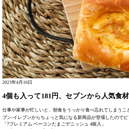
2023年4月16日
4個も入って181円、セブンから人気食
仕事や家事が忙しいと、朝食をうっかり食べ忘れてしまうこ
ブン-イレブンからちょっと気になる新商品が登場したので
「7プレミアム ベーコンたまごデニッシュ 4個入」