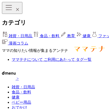
カテゴリ
雑貨・日用品
食品・飲料
教育
健康
ファ
漫画コラム
ママの知りたい情報が集まるアンテナ
ママテナについて
ご利用にあたって
タグ一覧
>
雑貨・日用品
食品・飲料
健康
ベビー用品
おでかけ