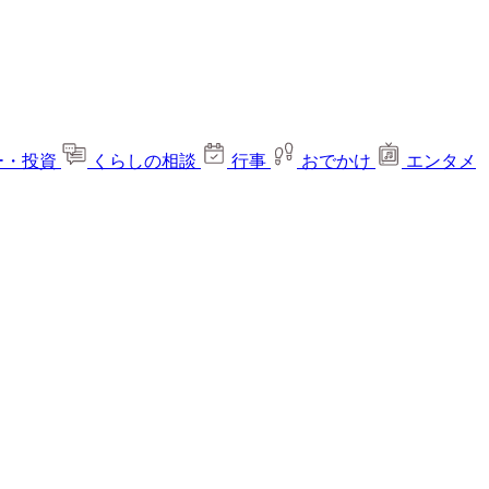
ー・投資
くらしの相談
行事
おでかけ
エンタメ