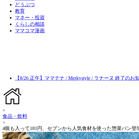
どうぶつ
教育
マネー・投資
くらしの相談
ママコマ漫画
【8/26 正午】ママテナ / Merkystyle / ラナーヌ 終了の
>
食品・飲料
>
4個も入って181円、セブンから人気食材を使った惣菜パン登