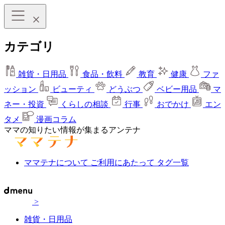
カテゴリ
雑貨・日用品
食品・飲料
教育
健康
ファ
ッション
ビューティ
どうぶつ
ベビー用品
マ
ネー・投資
くらしの相談
行事
おでかけ
エン
タメ
漫画コラム
ママの知りたい情報が集まるアンテナ
ママテナについて
ご利用にあたって
タグ一覧
>
雑貨・日用品