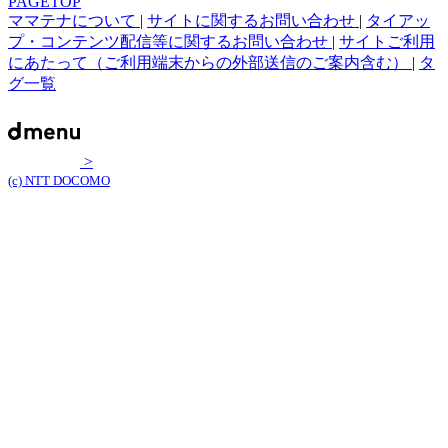
PAGETOP
ママテナについて
|
サイトに関するお問い合わせ
|
タイアッ
プ・コンテンツ配信等に関するお問い合わせ
|
サイトご利用
にあたって（ご利用端末からの外部送信のご案内含む）
|
タ
グ一覧
>
(c) NTT DOCOMO