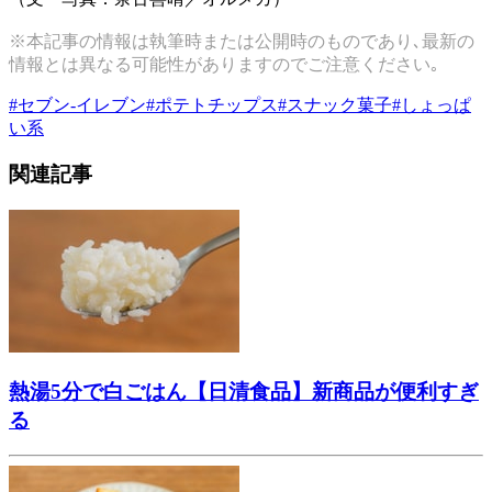
※本記事の情報は執筆時または公開時のものであり､最新の
情報とは異なる可能性がありますのでご注意ください｡
#
セブン-イレブン
#
ポテトチップス
#
スナック菓子
#
しょっぱ
い系
関連記事
熱湯5分で白ごはん【日清食品】新商品が便利すぎ
る