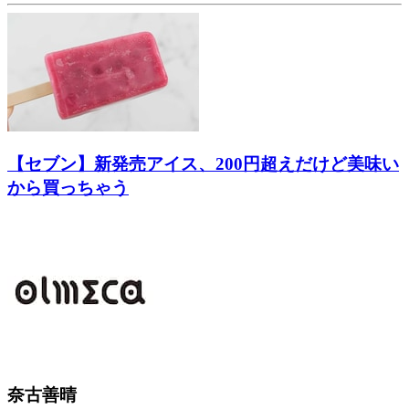
【セブン】新発売アイス、200円超えだけど美味い
から買っちゃう
奈古善晴