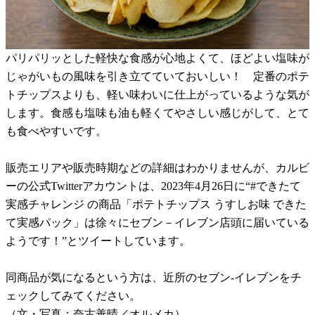
パリパリッとした軽快な食感が心地よくて、ほどよい塩味が
じゃがいもの風味を引き立てていておいしい！ 定番のポテ
トチップスよりも、軽い味わいに仕上がっているような気が
します。食感も塩味も油も軽くてやさしい感じがして、とて
も食べやすいです。
販売エリアや販売時期などの詳細はわかりませんが、カルビ
ーの公式Twitterアカウントは、2023年4月26日に“#できたて
実感チャレンジ の商品「ポテトチップス うすしお味 できた
て実感パック」は徐々にセブン－イレブン店頭に届いている
ようです！”とツイートしています。
同商品が気になるという方は、近所のセブン-イレブンをチ
ェックしてみてください。
（文・写真：奈古善晴／オルメカ）