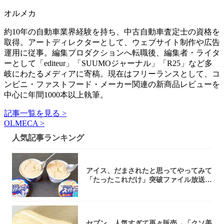
オルメカ
約10年の自動車業界経験を持ち、中古自動車査定士の資格を
取得。アートディレクターとして、ウェブサイト制作や広告
運用に従事。編集プロダクションへ転職後、編集者・ライタ
ーとして「editeur」「SUUMOジャーナル」「R25」など多
岐にわたるメディアに寄稿。現在はフリーランスとして、コ
ンビニ・ファストフード・メーカー関連の新商品レビューを
中心に年間1000本以上執筆。
記事一覧を見る >
OLMECA >
人気記事ランキング
アイス、だまされたと思ってやってみて
「たったこれだけ」突破ファイル放送で
大注目！...
セブン、人気すぎて再々販売→「クソ美