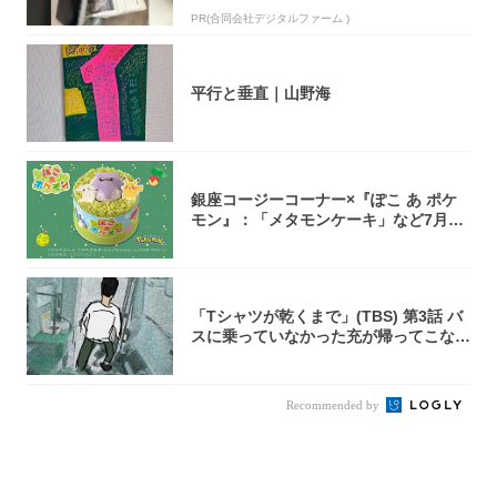
PR(合同会社デジタルファーム )
平行と垂直｜山野海
銀座コージーコーナー×『ぽこ あ ポケ
モン』：「メタモンケーキ」など7月31
日よ...
「Tシャツが乾くまで」(TBS) 第3話 バ
スに乗っていなかった充が帰ってこな
い...
Recommended by