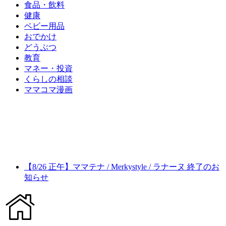
食品・飲料
健康
ベビー用品
おでかけ
どうぶつ
教育
マネー・投資
くらしの相談
ママコマ漫画
【8/26 正午】ママテナ / Merkystyle / ラナーヌ 終了のお
知らせ