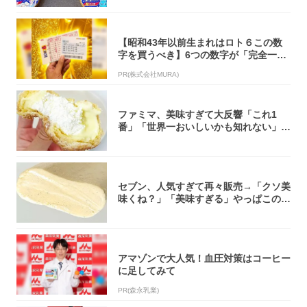
【昭和43年以前生まれはロト６この数
字を買うべき】6つの数字が「完全一
致」する方...
PR(株式会社MURA)
ファミマ、美味すぎて大反響「これ1
番」「世界一おいしいかも知れない」
「飲めそう」
セブン、人気すぎて再々販売→「クソ美
味くね？」「美味すぎる」やっぱこのク
オリティ...
アマゾンで大人気！血圧対策はコーヒー
に足してみて
PR(森永乳業)