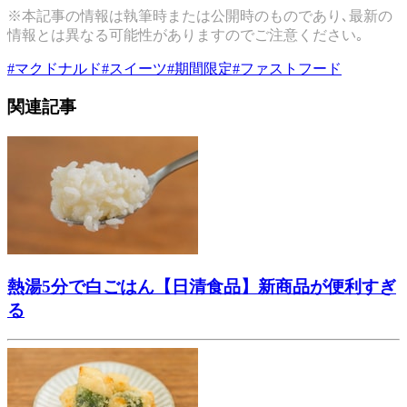
※本記事の情報は執筆時または公開時のものであり､最新の
情報とは異なる可能性がありますのでご注意ください｡
#
マクドナルド
#
スイーツ
#
期間限定
#
ファストフード
関連記事
熱湯5分で白ごはん【日清食品】新商品が便利すぎ
る