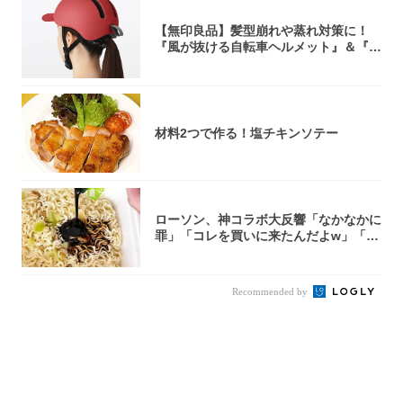
【無印良品】髪型崩れや蒸れ対策に！
『風が抜ける自転車ヘルメット』＆『2
0型自転車...
材料2つで作る！塩チキンソテー
ローソン、神コラボ大反響「なかなかに
罪」「コレを買いに来たんだよw」「３
件まわっ...
Recommended by