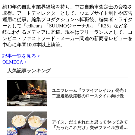
約10年の自動車業界経験を持ち、中古自動車査定士の資格を
取得。アートディレクターとして、ウェブサイト制作や広告
運用に従事。編集プロダクションへ転職後、編集者・ライタ
ーとして「editeur」「SUUMOジャーナル」「R25」など多
岐にわたるメディアに寄稿。現在はフリーランスとして、コ
ンビニ・ファストフード・メーカー関連の新商品レビューを
中心に年間1000本以上執筆。
記事一覧を見る >
OLMECA >
人気記事ランキング
ユニフレーム『ファイアレイル』発売！
二重遮熱板搭載のロースタイル向け低型
焚き火台
アイス、だまされたと思ってやってみて
「たったこれだけ」突破ファイル放送で
大注目！...