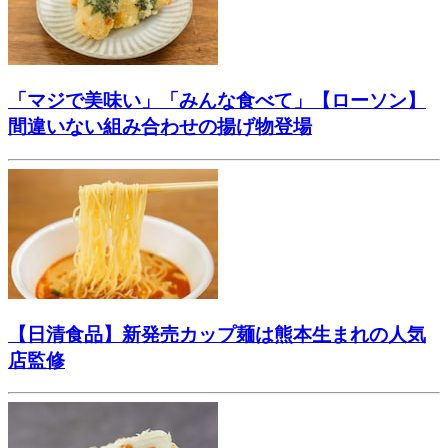
「マジで美味い」「みんな食べて」【ローソン】
間違いない組み合わせの揚げ物登場
【日清食品】新発売カップ麺は熊本生まれの人気
店監修