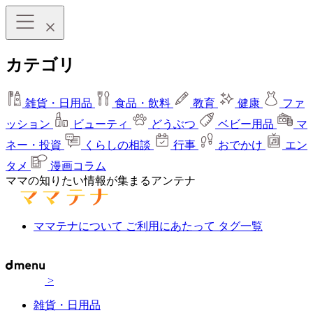
カテゴリ
雑貨・日用品
食品・飲料
教育
健康
ファ
ッション
ビューティ
どうぶつ
ベビー用品
マ
ネー・投資
くらしの相談
行事
おでかけ
エン
タメ
漫画コラム
ママの知りたい情報が集まるアンテナ
ママテナについて
ご利用にあたって
タグ一覧
>
雑貨・日用品