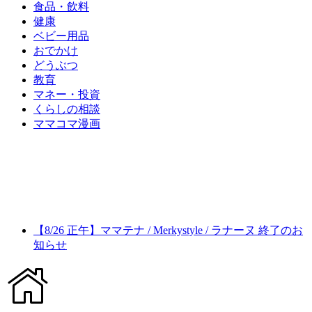
食品・飲料
健康
ベビー用品
おでかけ
どうぶつ
教育
マネー・投資
くらしの相談
ママコマ漫画
【8/26 正午】ママテナ / Merkystyle / ラナーヌ 終了のお
知らせ