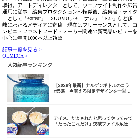
取得。アートディレクターとして、ウェブサイト制作や広告
運用に従事。編集プロダクションへ転職後、編集者・ライタ
ーとして「editeur」「SUUMOジャーナル」「R25」など多
岐にわたるメディアに寄稿。現在はフリーランスとして、コ
ンビニ・ファストフード・メーカー関連の新商品レビューを
中心に年間1000本以上執筆。
記事一覧を見る >
OLMECA >
人気記事ランキング
【2026年最新】ナルゲンボトルのコラ
ボ5選｜今買える限定デザインを一挙紹
介！
アイス、だまされたと思ってやってみて
「たったこれだけ」突破ファイル放送で
大注目！...