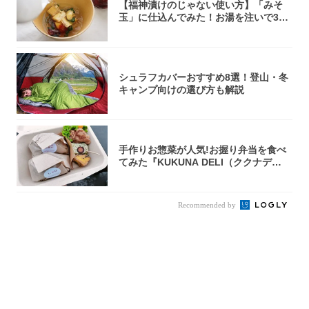
【福神漬けのじゃない使い方】「みそ
玉」に仕込んでみた！お湯を注いで30
秒で…朝の...
シュラフカバーおすすめ8選！登山・冬
キャンプ向けの選び方も解説
手作りお惣菜が人気!お握り弁当を食べ
てみた『KUKUNA DELI（ククナデ
リ）...
Recommended by