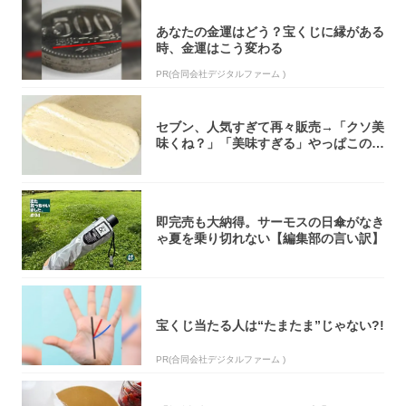
あなたの金運はどう？宝くじに縁がある
時、金運はこう変わる
PR(合同会社デジタルファーム )
セブン、人気すぎて再々販売→「クソ美
味くね？」「美味すぎる」やっぱこのク
オリティ...
即完売も大納得。サーモスの日傘がなき
ゃ夏を乗り切れない【編集部の言い訳】
宝くじ当たる人は“たまたま”じゃない?!
PR(合同会社デジタルファーム )