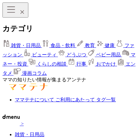
カテゴリ
雑貨・日用品
食品・飲料
教育
健康
ファ
ッション
ビューティ
どうぶつ
ベビー用品
マ
ネー・投資
くらしの相談
行事
おでかけ
エン
タメ
漫画コラム
ママの知りたい情報が集まるアンテナ
ママテナについて
ご利用にあたって
タグ一覧
>
雑貨・日用品