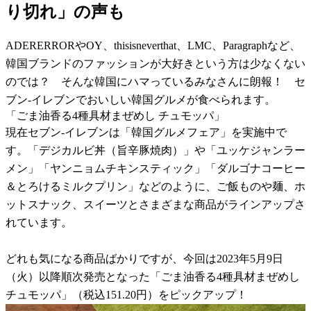
り切れ」の声も
ADERERRORやOY、thisisneverthat、LMC、Paragraphなど、
韓国ブランドのファッションが大好きという方は少なくない
のでは？ そんな韓国にハマっているみなさんに朗報！ セ
ブン-イレブンでおいしい韓国グルメが食べられます。
「ごま油香る4種具材まぜめし チュモッパ」
現在セブン-イレブンは「韓国グルメフェア」を実施中で
す。「デジカルビ丼（旨辛豚焼肉）」や「ユッケジャンラー
メン」「ヤンニョムチキンスティック」「ダルゴナコーヒー
＆とろけるミルクプリン」などのように、ご飯ものや麺、ホ
ットスナック、スイーツとさまざまな商品がラインアップさ
れています。
どれも気になる商品ばかりですが、今回は2023年5月9日
（火）以降順次発売となった「ごま油香る4種具材まぜめし
チュモッパ」（税込151.20円）をピックアップ！