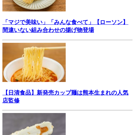
「マジで美味い」「みんな食べて」【ローソン】
間違いない組み合わせの揚げ物登場
【日清食品】新発売カップ麺は熊本生まれの人気
店監修