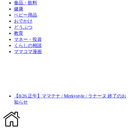
食品・飲料
健康
ベビー用品
おでかけ
どうぶつ
教育
マネー・投資
くらしの相談
ママコマ漫画
【8/26 正午】ママテナ / Merkystyle / ラナーヌ 終了のお
知らせ