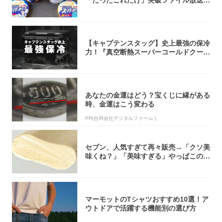
「たったこれだけ」突破ファイル放送で
大注目！...
【キャプテンスタッグ】史上最強の保冷
力！『真空断熱スーパーコールドクーラ
ーボック...
あなたの金運はどう？宝くじに縁がある
時、金運はこう変わる
PR(合同会社デジタルファーム )
セブン、人気すぎて再々販売→「クソ美
味くね？」「美味すぎる」やっぱこのク
オリティ...
マーモットのTシャツおすすめ10選！ア
ウトドアで活躍する機能別の選び方