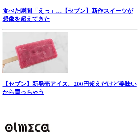
食べた瞬間「えっ」…【セブン】新作スイーツが
想像を超えてきた
【セブン】新発売アイス、200円超えだけど美味い
から買っちゃう