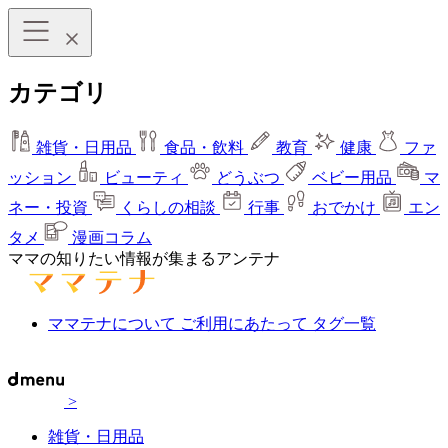
カテゴリ
雑貨・日用品
食品・飲料
教育
健康
ファ
ッション
ビューティ
どうぶつ
ベビー用品
マ
ネー・投資
くらしの相談
行事
おでかけ
エン
タメ
漫画コラム
ママの知りたい情報が集まるアンテナ
ママテナについて
ご利用にあたって
タグ一覧
>
雑貨・日用品