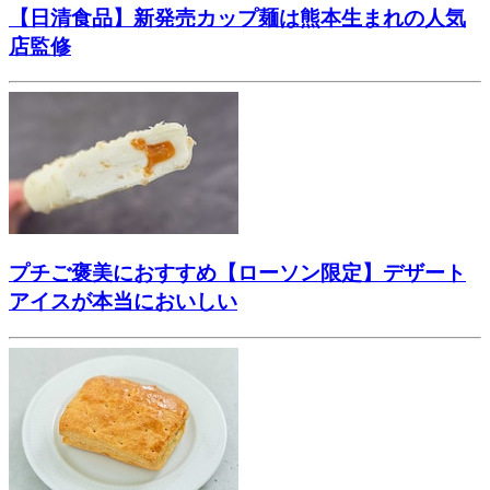
【日清食品】新発売カップ麺は熊本生まれの人気
店監修
プチご褒美におすすめ【ローソン限定】デザート
アイスが本当においしい