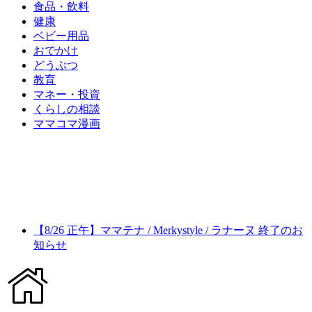
食品・飲料
健康
ベビー用品
おでかけ
どうぶつ
教育
マネー・投資
くらしの相談
ママコマ漫画
【8/26 正午】ママテナ / Merkystyle / ラナーヌ 終了のお
知らせ