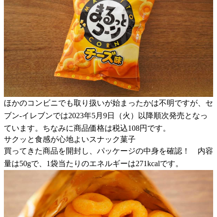
ほかのコンビニでも取り扱いが始まったかは不明ですが、セ
ブン-イレブンでは2023年5月9日（火）以降順次発売となっ
ています。ちなみに商品価格は税込108円です。
サクッと食感が心地よいスナック菓子
買ってきた商品を開封し、パッケージの中身を確認！ 内容
量は50gで、1袋当たりのエネルギーは271kcalです。