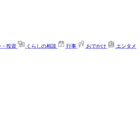
ー・投資
くらしの相談
行事
おでかけ
エンタメ