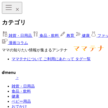
カテゴリ
雑貨・日用品
食品・飲料
教育
健康
ファ
漫画コラム
ママの知りたい情報が集まるアンテナ
ママテナについて
ご利用にあたって
タグ一覧
>
雑貨・日用品
食品・飲料
健康
ベビー用品
おでかけ