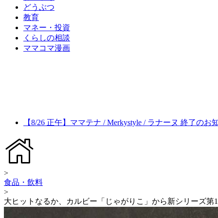
どうぶつ
教育
マネー・投資
くらしの相談
ママコマ漫画
【8/26 正午】ママテナ / Merkystyle / ラナーヌ 終了の
>
食品・飲料
>
大ヒットなるか、カルビー「じゃがりこ」から新シリーズ第