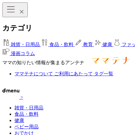
カテゴリ
雑貨・日用品
食品・飲料
教育
健康
ファ
漫画コラム
ママの知りたい情報が集まるアンテナ
ママテナについて
ご利用にあたって
タグ一覧
>
雑貨・日用品
食品・飲料
健康
ベビー用品
おでかけ