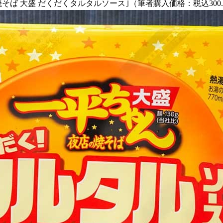
焼そば 大盛 だくだくタルタルソース｣（筆者購入価格：税込30