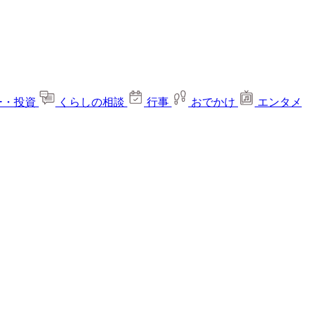
ー・投資
くらしの相談
行事
おでかけ
エンタメ