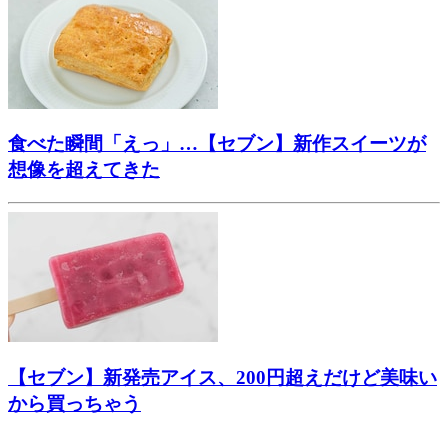
食べた瞬間「えっ」…【セブン】新作スイーツが
想像を超えてきた
【セブン】新発売アイス、200円超えだけど美味い
から買っちゃう