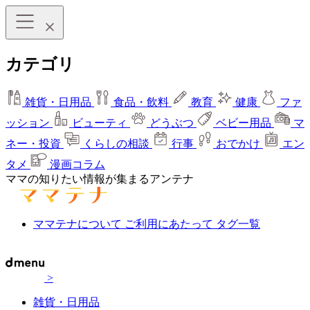
カテゴリ
雑貨・日用品
食品・飲料
教育
健康
ファ
ッション
ビューティ
どうぶつ
ベビー用品
マ
ネー・投資
くらしの相談
行事
おでかけ
エン
タメ
漫画コラム
ママの知りたい情報が集まるアンテナ
ママテナについて
ご利用にあたって
タグ一覧
>
雑貨・日用品