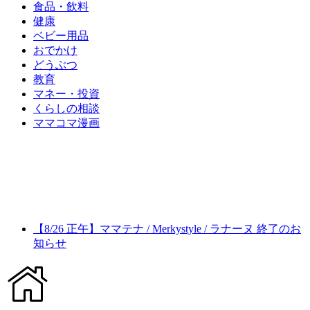
食品・飲料
健康
ベビー用品
おでかけ
どうぶつ
教育
マネー・投資
くらしの相談
ママコマ漫画
【8/26 正午】ママテナ / Merkystyle / ラナーヌ 終了のお
知らせ