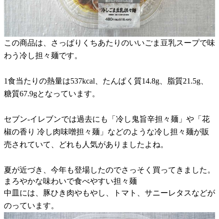
この商品は、さっぱりくちあたりのいいごま豆乳スープで味
わう冷し担々麺です。
1食当たりの熱量は537kcal、たんぱく質14.8g、脂質21.5g、
糖質67.9gとなっています。
セブン-イレブンでは過去にも「冷し鬼旨辛担々麺」や「花
椒の香り 冷し肉味噌担々麺」などのような冷し担々麺が販
売されていて、どれも人気がありましたよね。
夏が近づき、今年も登場したのでさっそく買ってきました。
まろやかな味わいで食べやすい担々麺
中皿には、豚ひき肉やもやし、トマト、サニーレタスなどが
のっています。