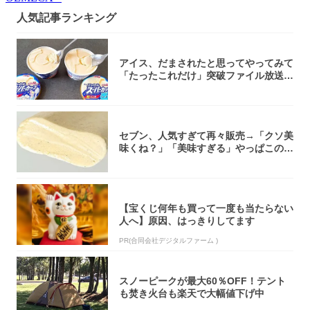
人気記事ランキング
アイス、だまされたと思ってやってみて
「たったこれだけ」突破ファイル放送で
大注目！...
セブン、人気すぎて再々販売→「クソ美
味くね？」「美味すぎる」やっぱこのク
オリティ...
【宝くじ何年も買って一度も当たらない
人へ】原因、はっきりしてます
PR(合同会社デジタルファーム )
スノーピークが最大60％OFF！テント
も焚き火台も楽天で大幅値下げ中