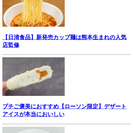
【日清食品】新発売カップ麺は熊本生まれの人気
店監修
プチご褒美におすすめ【ローソン限定】デザート
アイスが本当においしい