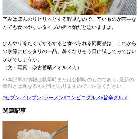
辛みはほんのりピリッとする程度なので、辛いものが苦手な
方でも食べやすいタイプの担々麺だと思いますよ。
ひんやり冷たくてするすると食べられる同商品は、これから
の季節にピッタリの一品。暑くなりそう日に試してみてはい
かがでしょうか。
（文・写真：奈古善晴／オルメカ）
※本記事の情報は執筆時または公開時のものであり､最新の
情報とは異なる可能性がありますのでご注意ください｡
#
セブン-イレブン
#
ラーメン
#
コンビニグルメ
#
旨辛グルメ
関連記事