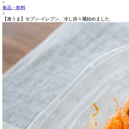
>
食品・飲料
>
【激うま】セブン-イレブン、冷し担々麺始めました