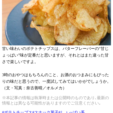
甘い味わいのポテトチップスは、バターフレーバーの“甘じ
ょっぱい”味が定番だと思いますが、それとはまた違った甘
さで楽しいですよ。
3時のおやつはもちろんのこと、お酒のおつまみにもぴった
りの味だと思うので、一度試してみてはいかがでしょうか。
（文・写真：奈古善晴／オルメカ）
※本記事の情報は執筆時または公開時のものであり､最新の
情報とは異なる可能性がありますのでご注意ください｡
#
ポテトチップス
#
スナック菓子
#
しょっぱい系