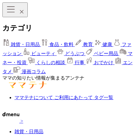
カテゴリ
雑貨・日用品
食品・飲料
教育
健康
ファ
ッション
ビューティ
どうぶつ
ベビー用品
マ
ネー・投資
くらしの相談
行事
おでかけ
エン
タメ
漫画コラム
ママの知りたい情報が集まるアンテナ
ママテナについて
ご利用にあたって
タグ一覧
>
雑貨・日用品