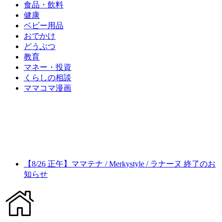
食品・飲料
健康
ベビー用品
おでかけ
どうぶつ
教育
マネー・投資
くらしの相談
ママコマ漫画
【8/26 正午】ママテナ / Merkystyle / ラナーヌ 終了のお
知らせ