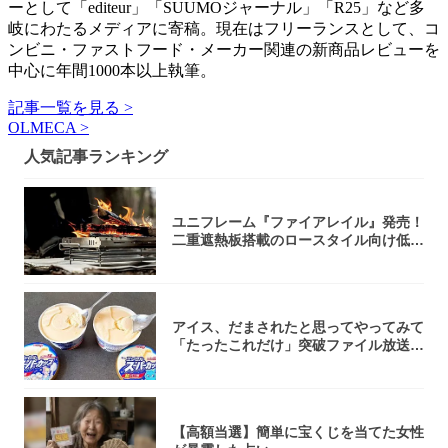
ーとして「editeur」「SUUMOジャーナル」「R25」など多
岐にわたるメディアに寄稿。現在はフリーランスとして、コ
ンビニ・ファストフード・メーカー関連の新商品レビューを
中心に年間1000本以上執筆。
記事一覧を見る >
OLMECA >
人気記事ランキング
ユニフレーム『ファイアレイル』発売！
二重遮熱板搭載のロースタイル向け低型
焚き火台
アイス、だまされたと思ってやってみて
「たったこれだけ」突破ファイル放送で
大注目！...
【高額当選】簡単に宝くじを当てた女性