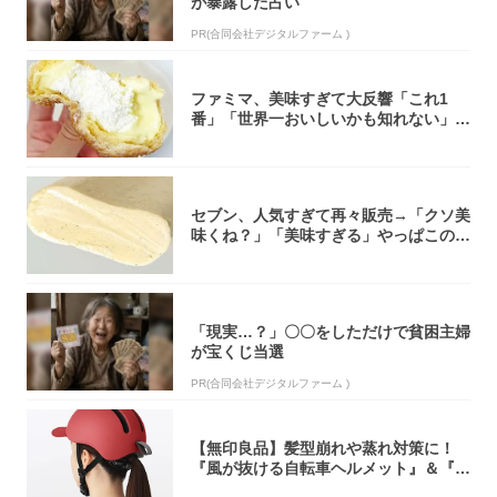
が暴露した占い
PR(合同会社デジタルファーム )
ファミマ、美味すぎて大反響「これ1
番」「世界一おいしいかも知れない」
「飲めそう」
セブン、人気すぎて再々販売→「クソ美
味くね？」「美味すぎる」やっぱこのク
オリティ...
「現実…？」〇〇をしただけで貧困主婦
が宝くじ当選
PR(合同会社デジタルファーム )
【無印良品】髪型崩れや蒸れ対策に！
『風が抜ける自転車ヘルメット』＆『2
0型自転車...