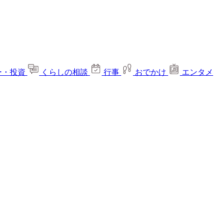
ー・投資
くらしの相談
行事
おでかけ
エンタメ