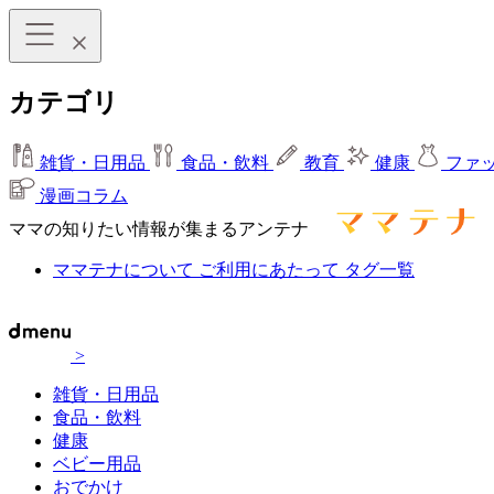
カテゴリ
雑貨・日用品
食品・飲料
教育
健康
ファ
漫画コラム
ママの知りたい情報が集まるアンテナ
ママテナについて
ご利用にあたって
タグ一覧
>
雑貨・日用品
食品・飲料
健康
ベビー用品
おでかけ