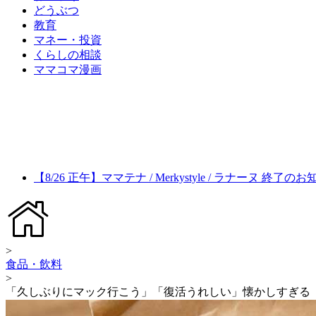
どうぶつ
教育
マネー・投資
くらしの相談
ママコマ漫画
【8/26 正午】ママテナ / Merkystyle / ラナーヌ 終了の
>
食品・飲料
>
「久しぶりにマック行こう」「復活うれしい」懐かしすぎる