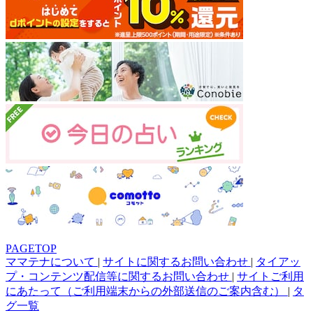
PAGETOP
ママテナについて
|
サイトに関するお問い合わせ
|
タイアッ
プ・コンテンツ配信等に関するお問い合わせ
|
サイトご利用
にあたって（ご利用端末からの外部送信のご案内含む）
|
タ
グ一覧