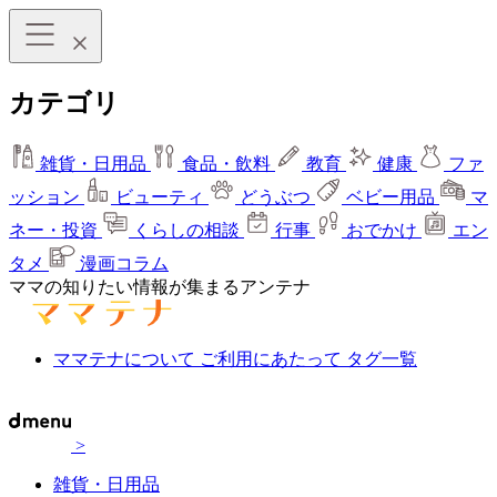
カテゴリ
雑貨・日用品
食品・飲料
教育
健康
ファ
ッション
ビューティ
どうぶつ
ベビー用品
マ
ネー・投資
くらしの相談
行事
おでかけ
エン
タメ
漫画コラム
ママの知りたい情報が集まるアンテナ
ママテナについて
ご利用にあたって
タグ一覧
>
雑貨・日用品