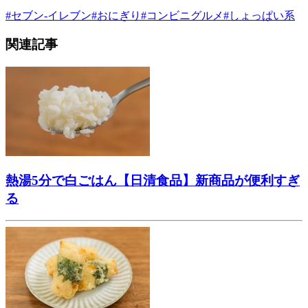
#
セブン-イレブン
#
おにぎり
#
コンビニグルメ
#
しょっぱい系
関連記事
熱湯5分で白ごはん【日清食品】新商品が便利すぎ
る