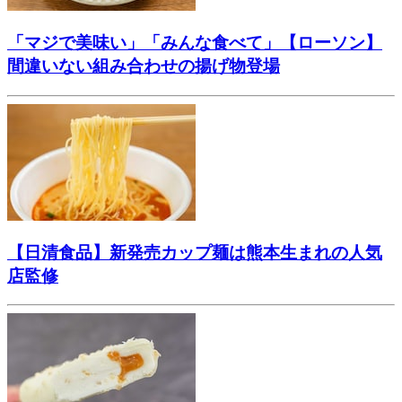
「マジで美味い」「みんな食べて」【ローソン】
間違いない組み合わせの揚げ物登場
【日清食品】新発売カップ麺は熊本生まれの人気
店監修