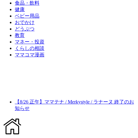
食品・飲料
健康
ベビー用品
おでかけ
どうぶつ
教育
マネー・投資
くらしの相談
ママコマ漫画
【8/26 正午】ママテナ / Merkystyle / ラナーヌ 終了のお
知らせ