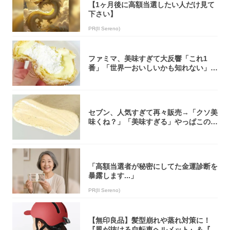
【1ヶ月後に高額当選したい人だけ見て
下さい】
PR(Il Sereno)
ファミマ、美味すぎて大反響「これ1
番」「世界一おいしいかも知れない」
「飲めそう」
セブン、人気すぎて再々販売→「クソ美
味くね？」「美味すぎる」やっぱこのク
オリティ...
「高額当選者が秘密にしてた金運診断を
暴露します...」
PR(Il Sereno)
【無印良品】髪型崩れや蒸れ対策に！
『風が抜ける自転車ヘルメット』＆『2