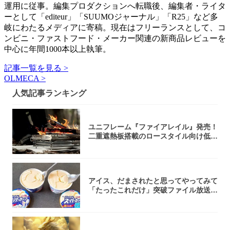
運用に従事。編集プロダクションへ転職後、編集者・ライタ
ーとして「editeur」「SUUMOジャーナル」「R25」など多
岐にわたるメディアに寄稿。現在はフリーランスとして、コ
ンビニ・ファストフード・メーカー関連の新商品レビューを
中心に年間1000本以上執筆。
記事一覧を見る >
OLMECA >
人気記事ランキング
ユニフレーム『ファイアレイル』発売！
二重遮熱板搭載のロースタイル向け低型
焚き火台
アイス、だまされたと思ってやってみて
「たったこれだけ」突破ファイル放送で
大注目！...