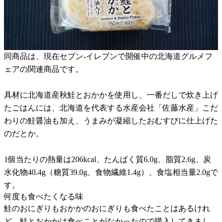
同商品は、現在セブン-イレブンで開催中の北海道グルメフ
ェアの関連商品です。
具材に北海道産秋鮭とおかかを使用し、一番だしで炊き上げ
たごはんには、北海道を代表する水産会社「佐藤水産」こだ
わりの鮭醤油も加え、うまみが凝縮したおむすびに仕上げた
のだとか。
1個当たりの熱量は206kcal、たんぱく質6.0g、脂質2.6g、炭
水化物40.4g（糖質39.0g、食物繊維1.4g）、食塩相当量2.0gで
す。
何度も食べたくなる味
鮭のおにぎりもおかかのおにぎりも食べたことはあるけれ
ど、鮭とおかかは食べことがなかったので購入してきまし