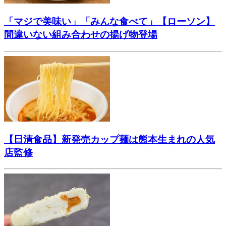
「マジで美味い」「みんな食べて」【ローソン】
間違いない組み合わせの揚げ物登場
【日清食品】新発売カップ麺は熊本生まれの人気
店監修