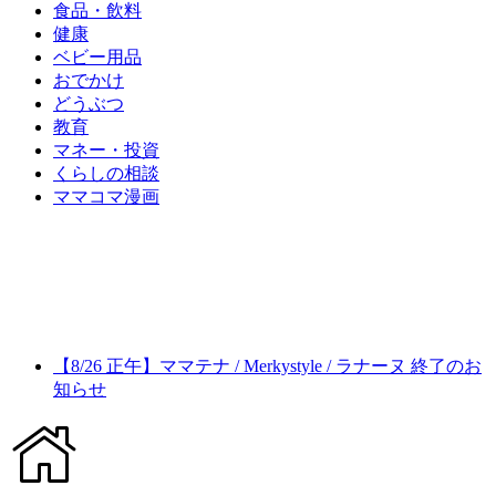
食品・飲料
健康
ベビー用品
おでかけ
どうぶつ
教育
マネー・投資
くらしの相談
ママコマ漫画
【8/26 正午】ママテナ / Merkystyle / ラナーヌ 終了のお
知らせ