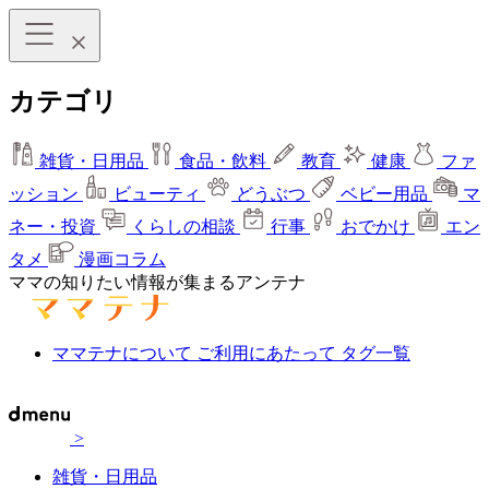
カテゴリ
雑貨・日用品
食品・飲料
教育
健康
ファ
ッション
ビューティ
どうぶつ
ベビー用品
マ
ネー・投資
くらしの相談
行事
おでかけ
エン
タメ
漫画コラム
ママの知りたい情報が集まるアンテナ
ママテナについて
ご利用にあたって
タグ一覧
>
雑貨・日用品