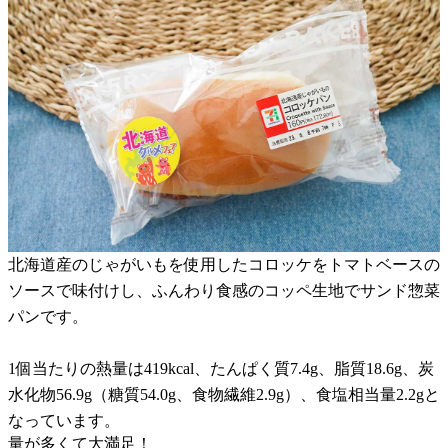
北海道産のじゃがいもを使用したコロッケをトマトベースの
ソースで味付けし、ふんわり食感のコッペ生地でサンド惣菜
パンです。
1個当たりの熱量は419kcal、たんぱく質7.4g、脂質18.6g、炭
水化物56.9g（糖質54.0g、食物繊維2.9g）、食塩相当量2.2gと
なっています。
量が多くて大満足！