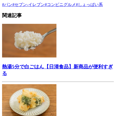
#
パン
#
セブン-イレブン
#
コンビニグルメ
#
しょっぱい系
関連記事
熱湯5分で白ごはん【日清食品】新商品が便利すぎ
る