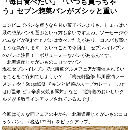
「毎日食べたい」「いつも買っちゃ
う」セブン惣菜パンがズシッと重い
コンビニでパンを買うなら甘い菓子パンよりも、しょっぱい
系の惣菜パンを選ぶという方も多いですよね。ソーセージや
ハムなどが使われたパンは食べごたえがあり、コスパも高い
ような気がします。ということで今回は、セブン-イレブン
のパンに注目！ ボリューミーなパンがあるんです。
「北海道産じゃがいものコロッケパン」
現在セブン-イレブンで北海道グルメフェアが開催されてい
ることをご存知でしょうか？ 「梅光軒監修 旭川醤油ラー
メン」や「Suage監修 チキンと野菜のスープカレー」「ぶた
はげ監修 ピリ辛炭火焼き豚丼」など、北海道のおいしいグ
ルメが多数ラインアップされているんです。
今回はそんな同フェアの中から「北海道産じゃがいものコロ
ッケパン」（税込172円）をピックアップ。