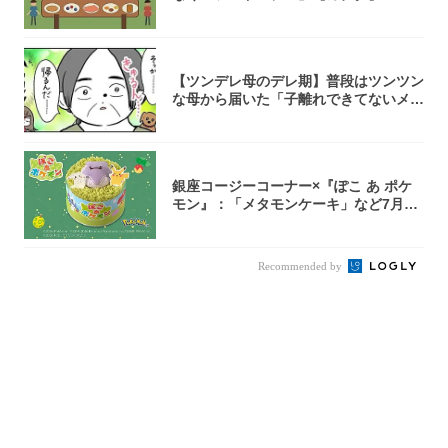
【ツンデレ母のデレ期】普段はツンツン
な母から届いた「子離れできてないメー
ル」が愛...
銀座コージーコーナー×『ぽこ あ ポケ
モン』：「メタモンケーキ」など7月31
日よ...
Recommended by