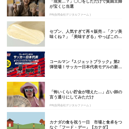
「現実…？」〇〇をしただけで貧困主婦
が宝くじ当選
PR(合同会社デジタルファーム )
セブン、人気すぎて再々販売→「クソ美
味くね？」「美味すぎる」やっぱこのク
オリティ...
コールマン『J.ジェットブラック』第2
弾登場！サッカー日本代表モデルの新作
5アイ...
「怖いくらい貯金が増えた…」占い師の
言う通りにしてみただけ
PR(合同会社デジタルファーム )
カナダの食を祝う一日 市場と食卓をつ
なぐ「フード・デー」【カナダ】