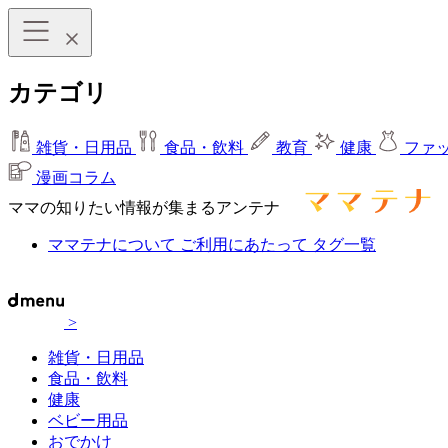
カテゴリ
雑貨・日用品
食品・飲料
教育
健康
ファ
漫画コラム
ママの知りたい情報が集まるアンテナ
ママテナについて
ご利用にあたって
タグ一覧
>
雑貨・日用品
食品・飲料
健康
ベビー用品
おでかけ