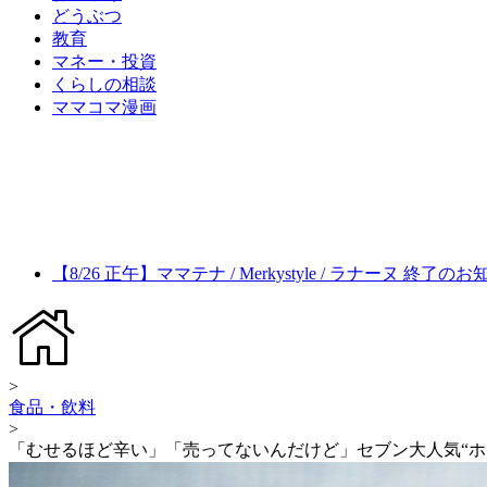
どうぶつ
教育
マネー・投資
くらしの相談
ママコマ漫画
【8/26 正午】ママテナ / Merkystyle / ラナーヌ 終了の
>
食品・飲料
>
「むせるほど辛い」「売ってないんだけど」セブン大人気“ホッ