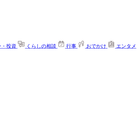
ー・投資
くらしの相談
行事
おでかけ
エンタメ