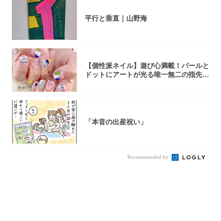
平行と垂直｜山野海
【個性派ネイル】遊び心満載！パールと
ドットにアートが光る唯一無二の指先が
完成！
「本音の出産祝い」
Recommended by