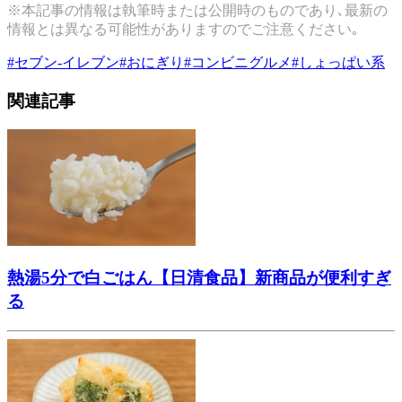
※本記事の情報は執筆時または公開時のものであり､最新の
情報とは異なる可能性がありますのでご注意ください｡
#
セブン-イレブン
#
おにぎり
#
コンビニグルメ
#
しょっぱい系
関連記事
熱湯5分で白ごはん【日清食品】新商品が便利すぎ
る