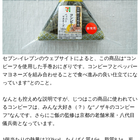
セブン-イレブンのウェブサイトによると、この商品は“コン
ビーフを使用した手巻おにぎりです。コンビーフとペッパー
マヨネーズを組み合わせることで食べ進みの良い仕立てにな
っています”とのこと。
なんとも控えめな説明ですが、じつはこの商品に使われてい
るコンビーフは、みんな大好き（？）な“ノザキのコンビー
フ”なんです。さらにご飯の監修は京都の老舗米屋・八代目
儀兵衛となっています。
1個当たりの熱量は233kcal、たんぱく質4.6g、脂質8.1g、炭