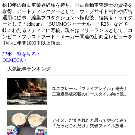
約10年の自動車業界経験を持ち、中古自動車査定士の資格を
取得。アートディレクターとして、ウェブサイト制作や広告
運用に従事。編集プロダクションへ転職後、編集者・ライタ
ーとして「editeur」「SUUMOジャーナル」「R25」など多
岐にわたるメディアに寄稿。現在はフリーランスとして、コ
ンビニ・ファストフード・メーカー関連の新商品レビューを
中心に年間1000本以上執筆。
記事一覧を見る >
OLMECA >
人気記事ランキング
ユニフレーム『ファイアレイル』発売！
二重遮熱板搭載のロースタイル向け低型
焚き火台
アイス、だまされたと思ってやってみて
「たったこれだけ」突破ファイル放送で
大注目！...