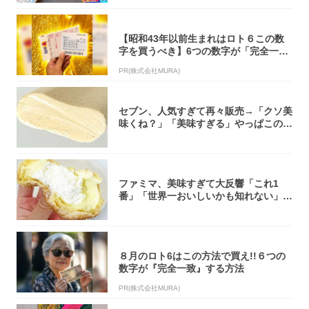
【昭和43年以前生まれはロト６この数
字を買うべき】6つの数字が「完全一
致」する方...
PR(株式会社MURA)
セブン、人気すぎて再々販売→「クソ美
味くね？」「美味すぎる」やっぱこのク
オリティ...
ファミマ、美味すぎて大反響「これ1
番」「世界一おいしいかも知れない」
「飲めそう」
８月のロト6はこの方法で買え!!６つの
数字が『完全一致』する方法
PR(株式会社MURA)