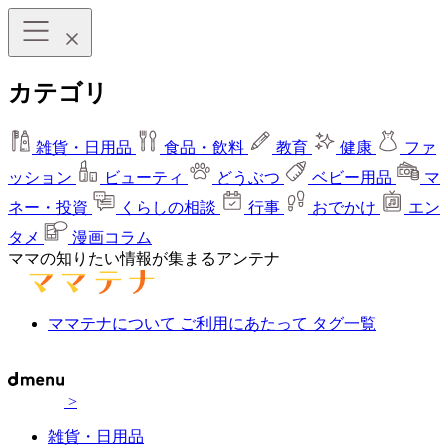
カテゴリ
雑貨・日用品
食品・飲料
教育
健康
ファ
ッション
ビューティ
どうぶつ
ベビー用品
マ
ネー・投資
くらしの相談
行事
おでかけ
エン
タメ
漫画コラム
ママの知りたい情報が集まるアンテナ
ママテナについて
ご利用にあたって
タグ一覧
>
雑貨・日用品