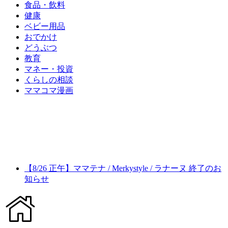
食品・飲料
健康
ベビー用品
おでかけ
どうぶつ
教育
マネー・投資
くらしの相談
ママコマ漫画
【8/26 正午】ママテナ / Merkystyle / ラナーヌ 終了のお
知らせ