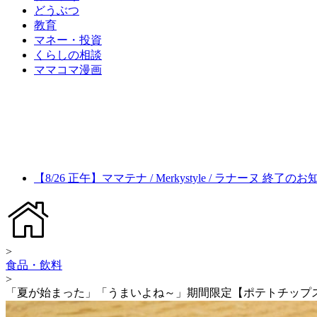
どうぶつ
教育
マネー・投資
くらしの相談
ママコマ漫画
【8/26 正午】ママテナ / Merkystyle / ラナーヌ 終了の
>
食品・飲料
>
「夏が始まった」「うまいよね～」期間限定【ポテトチップ