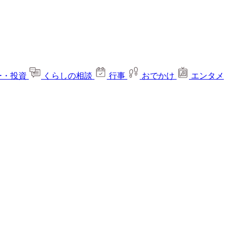
ー・投資
くらしの相談
行事
おでかけ
エンタメ