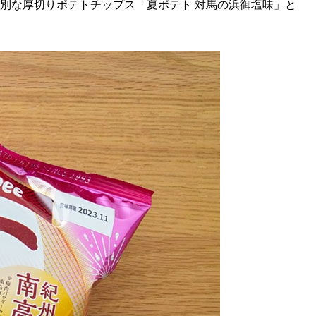
特別な厚切りポテトチップス「夏ポテト 対馬の浜御塩味」と