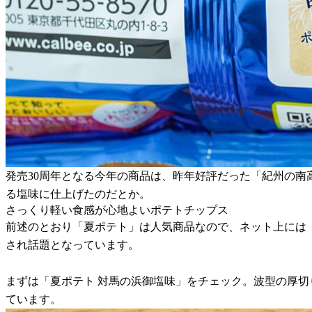
発売30周年となる今年の商品は、昨年好評だった「紀州の
る塩味に仕上げたのだとか。
さっくり軽い食感が心地よいポテトチップス
前述のとおり「夏ポテト」は人気商品なので、ネット上には
され話題となっています。
まずは「夏ポテト 対馬の浜御塩味」をチェック。波型の厚
ています。