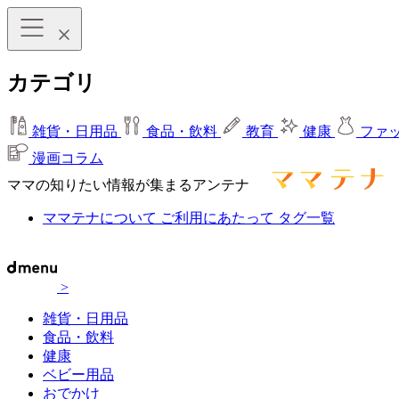
カテゴリ
雑貨・日用品
食品・飲料
教育
健康
ファ
漫画コラム
ママの知りたい情報が集まるアンテナ
ママテナについて
ご利用にあたって
タグ一覧
>
雑貨・日用品
食品・飲料
健康
ベビー用品
おでかけ