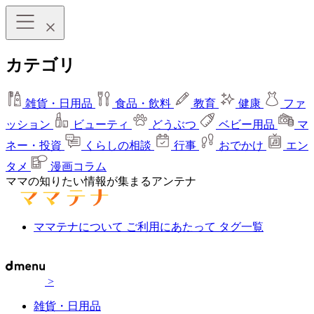
カテゴリ
雑貨・日用品
食品・飲料
教育
健康
ファ
ッション
ビューティ
どうぶつ
ベビー用品
マ
ネー・投資
くらしの相談
行事
おでかけ
エン
タメ
漫画コラム
ママの知りたい情報が集まるアンテナ
ママテナについて
ご利用にあたって
タグ一覧
>
雑貨・日用品