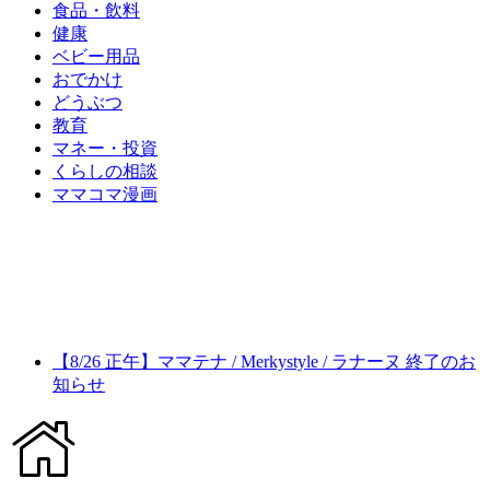
食品・飲料
健康
ベビー用品
おでかけ
どうぶつ
教育
マネー・投資
くらしの相談
ママコマ漫画
【8/26 正午】ママテナ / Merkystyle / ラナーヌ 終了のお
知らせ