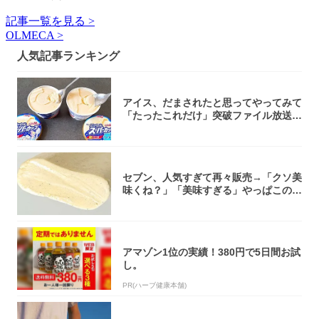
記事一覧を見る >
OLMECA >
人気記事ランキング
アイス、だまされたと思ってやってみて
「たったこれだけ」突破ファイル放送で
大注目！...
セブン、人気すぎて再々販売→「クソ美
味くね？」「美味すぎる」やっぱこのク
オリティ...
アマゾン1位の実績！380円で5日間お試
し。
PR(ハーブ健康本舗)