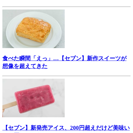
食べた瞬間「えっ」…【セブン】新作スイーツが
想像を超えてきた
【セブン】新発売アイス、200円超えだけど美味い