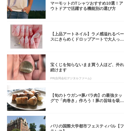
マーモットのTシャツおすすめ10選！ア
ウトドアで活躍する機能別の選び方
【上品アートネイル】ラメ感溢れるベー
スにきらめくドロップアートで大人っぽ
く！
宝くじを知らないまま買う人ほど、外れ
続けます
PR(合同会社デジタルファーム)
【旬のトウガン×豚バラ肉】の最強タッ
グで「肉巻き」作ろう！豚の旨味を吸い
尽くした...
パリの国際大学都市フェスティバル【フ