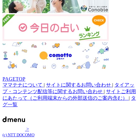
PAGETOP
ママテナについて
|
サイトに関するお問い合わせ
|
タイアッ
プ・コンテンツ配信等に関するお問い合わせ
|
サイトご利用
にあたって（ご利用端末からの外部送信のご案内含む）
|
タ
グ一覧
>
(c) NTT DOCOMO