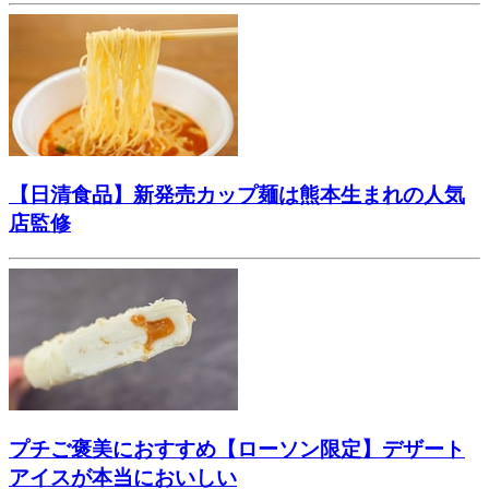
【日清食品】新発売カップ麺は熊本生まれの人気
店監修
プチご褒美におすすめ【ローソン限定】デザート
アイスが本当においしい