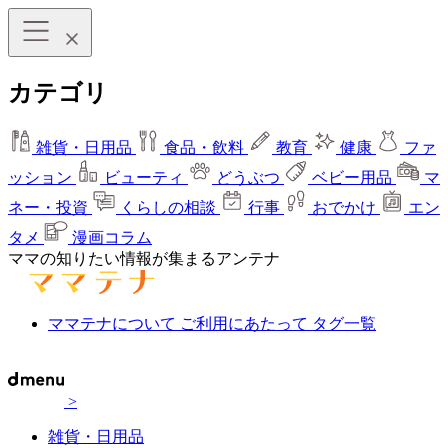
カテゴリ
雑貨・日用品
食品・飲料
教育
健康
ファ
ッション
ビューティ
どうぶつ
ベビー用品
マ
ネー・投資
くらしの相談
行事
おでかけ
エン
タメ
漫画コラム
ママの知りたい情報が集まるアンテナ
ママテナについて
ご利用にあたって
タグ一覧
>
雑貨・日用品