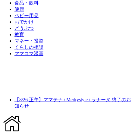
食品・飲料
健康
ベビー用品
おでかけ
どうぶつ
教育
マネー・投資
くらしの相談
ママコマ漫画
【8/26 正午】ママテナ / Merkystyle / ラナーヌ 終了のお
知らせ