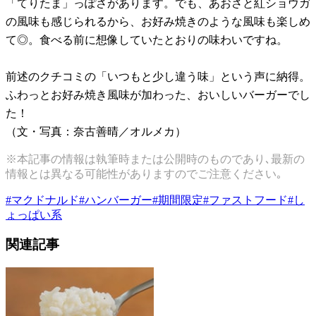
「てりたま」っぽさがあります。でも、あおさと紅ショウガ
の風味も感じられるから、お好み焼きのような風味も楽しめ
て◎。食べる前に想像していたとおりの味わいですね。
前述のクチコミの「いつもと少し違う味」という声に納得。
ふわっとお好み焼き風味が加わった、おいしいバーガーでし
た！
（文・写真：奈古善晴／オルメカ）
※本記事の情報は執筆時または公開時のものであり､最新の
情報とは異なる可能性がありますのでご注意ください｡
#
マクドナルド
#
ハンバーガー
#
期間限定
#
ファストフード
#
し
ょっぱい系
関連記事