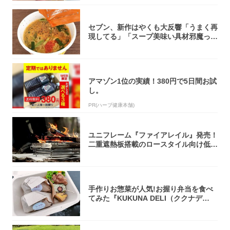
セブン、新作はやくも大反響「うまく再
現してる」「スープ美味い具材邪魔って
くらい美...
アマゾン1位の実績！380円で5日間お試
し。
PR(ハーブ健康本舗)
ユニフレーム『ファイアレイル』発売！
二重遮熱板搭載のロースタイル向け低型
焚き火台
手作りお惣菜が人気!お握り弁当を食べ
てみた『KUKUNA DELI（ククナデ
リ）...