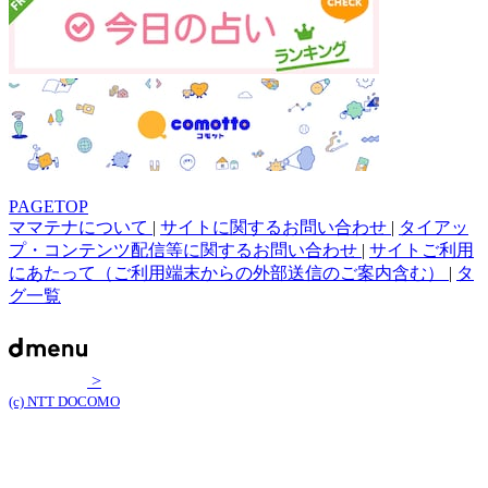
PAGETOP
ママテナについて
|
サイトに関するお問い合わせ
|
タイアッ
プ・コンテンツ配信等に関するお問い合わせ
|
サイトご利用
にあたって（ご利用端末からの外部送信のご案内含む）
|
タ
グ一覧
>
(c) NTT DOCOMO