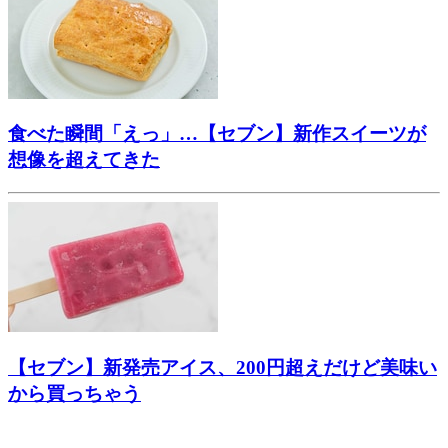
食べた瞬間「えっ」…【セブン】新作スイーツが
想像を超えてきた
【セブン】新発売アイス、200円超えだけど美味い
から買っちゃう