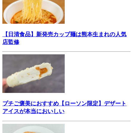
【日清食品】新発売カップ麺は熊本生まれの人気
店監修
プチご褒美におすすめ【ローソン限定】デザート
アイスが本当においしい