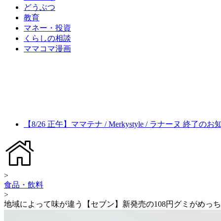
どうぶつ
教育
マネー・投資
くらしの相談
ママコマ漫画
【8/26 正午】ママテナ / Merkystyle / ラナーヌ 終了の
>
食品・飲料
>
地域によって味が違う【セブン】新発売の108円グミがめっ