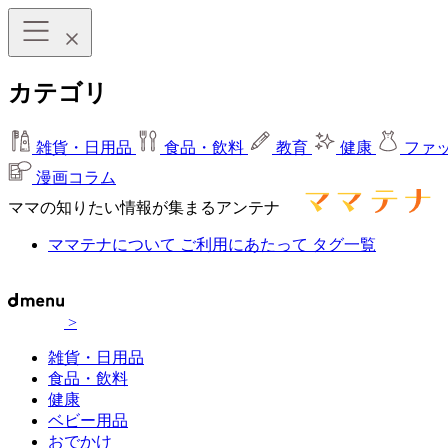
カテゴリ
雑貨・日用品
食品・飲料
教育
健康
ファ
漫画コラム
ママの知りたい情報が集まるアンテナ
ママテナについて
ご利用にあたって
タグ一覧
>
雑貨・日用品
食品・飲料
健康
ベビー用品
おでかけ