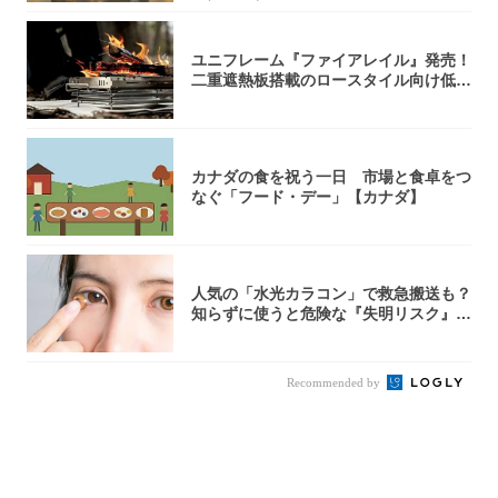
ユニフレーム『ファイアレイル』発売！
二重遮熱板搭載のロースタイル向け低型
焚き火台
カナダの食を祝う一日 市場と食卓をつ
なぐ「フード・デー」【カナダ】
人気の「水光カラコン」で救急搬送も？
知らずに使うと危険な『失明リスク』と
医師が教...
Recommended by