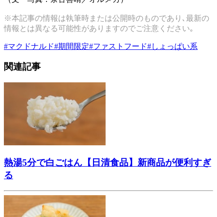
※本記事の情報は執筆時または公開時のものであり､最新の
情報とは異なる可能性がありますのでご注意ください｡
#
マクドナルド
#
期間限定
#
ファストフード
#
しょっぱい系
関連記事
熱湯5分で白ごはん【日清食品】新商品が便利すぎ
る