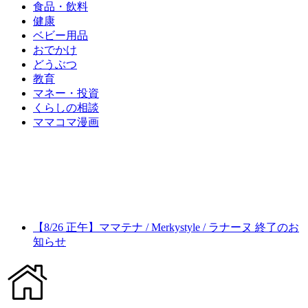
食品・飲料
健康
ベビー用品
おでかけ
どうぶつ
教育
マネー・投資
くらしの相談
ママコマ漫画
【8/26 正午】ママテナ / Merkystyle / ラナーヌ 終了のお
知らせ