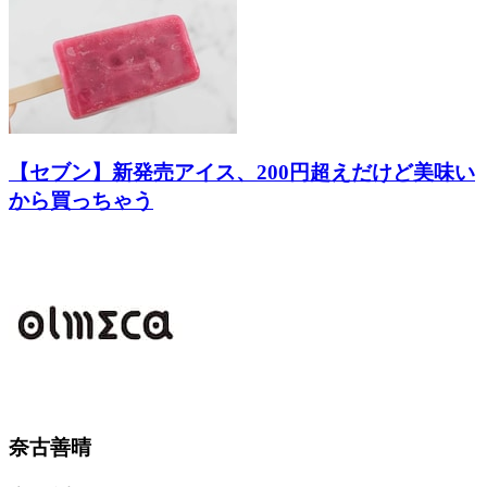
【セブン】新発売アイス、200円超えだけど美味い
から買っちゃう
奈古善晴