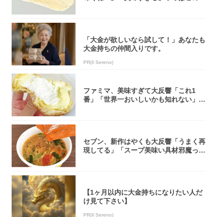
オリティ...
「大金が欲しいなら試して！」あなたも
大金持ちの仲間入りです。
PR(Il Sereno)
ファミマ、美味すぎて大反響「これ1
番」「世界一おいしいかも知れない」
「飲めそう」
セブン、新作はやくも大反響「うまく再
現してる」「スープ美味い具材邪魔って
くらい美...
【1ヶ月以内に大金持ちになりたい人だ
け見て下さい】
PR(Il Sereno)