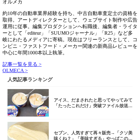
オルメカ
約10年の自動車業界経験を持ち、中古自動車査定士の資格を
取得。アートディレクターとして、ウェブサイト制作や広告
運用に従事。編集プロダクションへ転職後、編集者・ライタ
ーとして「editeur」「SUUMOジャーナル」「R25」など多
岐にわたるメディアに寄稿。現在はフリーランスとして、コ
ンビニ・ファストフード・メーカー関連の新商品レビューを
中心に年間1000本以上執筆。
記事一覧を見る >
OLMECA >
人気記事ランキング
アイス、だまされたと思ってやってみて
「たったこれだけ」突破ファイル放送で
大注目！...
セブン、人気すぎて再々販売→「クソ美
味くね？」「美味すぎる」やっぱこのク