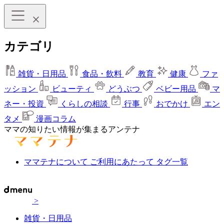
カテゴリ
雑貨・日用品
食品・飲料
教育
健康
ファ
ッション
ビューティ
どうぶつ
ベビー用品
マ
ネー・投資
くらしの相談
行事
おでかけ
エン
タメ
漫画コラム
ママの知りたい情報が集まるアンテナ
ママテナについて
ご利用にあたって
タグ一覧
>
雑貨・日用品