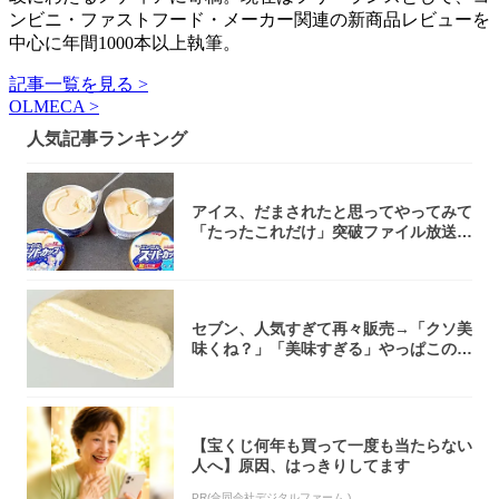
ンビニ・ファストフード・メーカー関連の新商品レビューを
中心に年間1000本以上執筆。
記事一覧を見る >
OLMECA >
人気記事ランキング
アイス、だまされたと思ってやってみて
「たったこれだけ」突破ファイル放送で
大注目！...
セブン、人気すぎて再々販売→「クソ美
味くね？」「美味すぎる」やっぱこのク
オリティ...
【宝くじ何年も買って一度も当たらない
人へ】原因、はっきりしてます
PR(合同会社デジタルファーム )