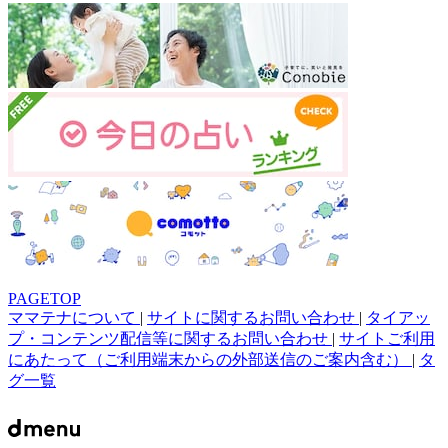
PAGETOP
ママテナについて
|
サイトに関するお問い合わせ
|
タイアッ
プ・コンテンツ配信等に関するお問い合わせ
|
サイトご利用
にあたって（ご利用端末からの外部送信のご案内含む）
|
タ
グ一覧