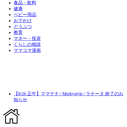
食品・飲料
健康
ベビー用品
おでかけ
どうぶつ
教育
マネー・投資
くらしの相談
ママコマ漫画
【8/26 正午】ママテナ / Merkystyle / ラナーヌ 終了のお
知らせ