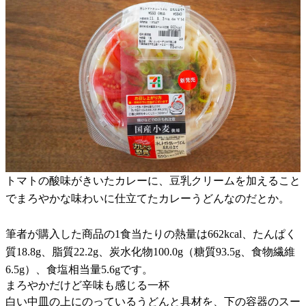
トマトの酸味がきいたカレーに、豆乳クリームを加えること
でまろやかな味わいに仕立てたカレーうどんなのだとか。
筆者が購入した商品の1食当たりの熱量は662kcal、たんぱく
質18.8g、脂質22.2g、炭水化物100.0g（糖質93.5g、食物繊維
6.5g）、食塩相当量5.6gです。
まろやかだけど辛味も感じる一杯
白い中皿の上にのっているうどんと具材を、下の容器のスー