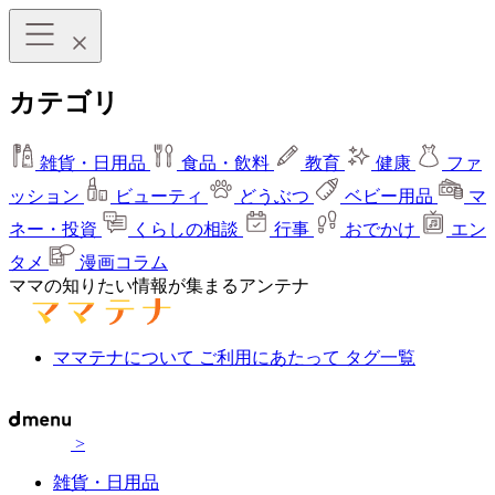
カテゴリ
雑貨・日用品
食品・飲料
教育
健康
ファ
ッション
ビューティ
どうぶつ
ベビー用品
マ
ネー・投資
くらしの相談
行事
おでかけ
エン
タメ
漫画コラム
ママの知りたい情報が集まるアンテナ
ママテナについて
ご利用にあたって
タグ一覧
>
雑貨・日用品