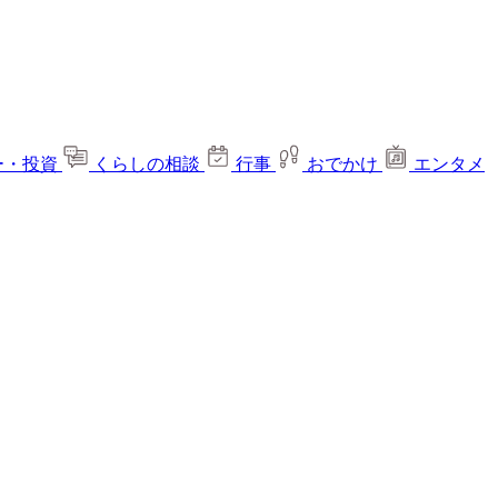
ー・投資
くらしの相談
行事
おでかけ
エンタメ