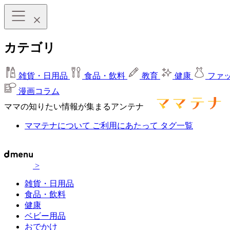
カテゴリ
雑貨・日用品
食品・飲料
教育
健康
ファ
漫画コラム
ママの知りたい情報が集まるアンテナ
ママテナについて
ご利用にあたって
タグ一覧
>
雑貨・日用品
食品・飲料
健康
ベビー用品
おでかけ