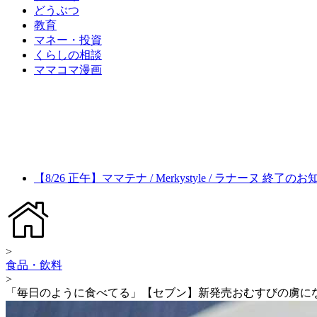
どうぶつ
教育
マネー・投資
くらしの相談
ママコマ漫画
【8/26 正午】ママテナ / Merkystyle / ラナーヌ 終了の
>
食品・飲料
>
「毎日のように食べてる」【セブン】新発売おむすびの虜に