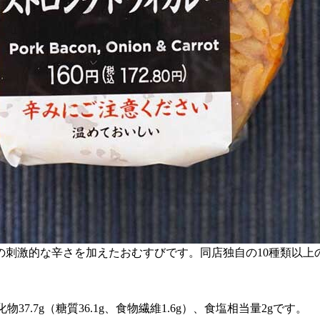
の刺激的な辛さを加えたおむすびです。同店独自の10種類以上
化物37.7g（糖質36.1g、食物繊維1.6g）、食塩相当量2gです。