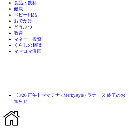
食品・飲料
健康
ベビー用品
おでかけ
どうぶつ
教育
マネー・投資
くらしの相談
ママコマ漫画
【8/26 正午】ママテナ / Merkystyle / ラナーヌ 終了のお
知らせ