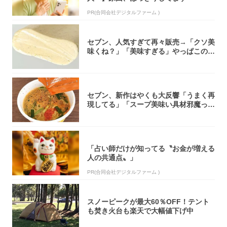
PR(合同会社デジタルファーム )
セブン、人気すぎて再々販売→「クソ美
味くね？」「美味すぎる」やっぱこのク
オリティ...
セブン、新作はやくも大反響「うまく再
現してる」「スープ美味い具材邪魔って
くらい美...
「占い師だけが知ってる〝お金が増える
人の共通点〟」
PR(合同会社デジタルファーム )
スノーピークが最大60％OFF！テント
も焚き火台も楽天で大幅値下げ中