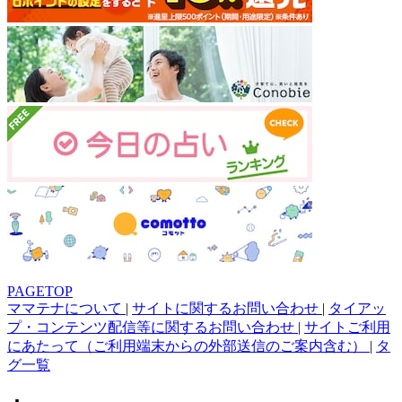
PAGETOP
ママテナについて
|
サイトに関するお問い合わせ
|
タイアッ
プ・コンテンツ配信等に関するお問い合わせ
|
サイトご利用
にあたって（ご利用端末からの外部送信のご案内含む）
|
タ
グ一覧