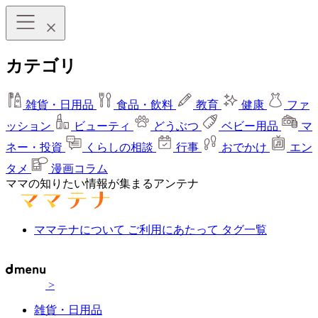
カテゴリ
雑貨・日用品
食品・飲料
教育
健康
ファ
ッション
ビューティ
どうぶつ
ベビー用品
マ
ネー・投資
くらしの相談
行事
おでかけ
エン
タメ
漫画コラム
ママの知りたい情報が集まるアンテナ
ママテナについて
ご利用にあたって
タグ一覧
>
雑貨・日用品