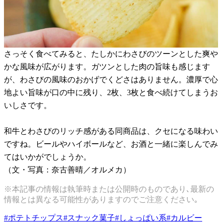
さっそく食べてみると、たしかにわさびのツーンとした爽や
かな風味が広がります。ガツンとした肉の旨味も感じます
が、わさびの風味のおかげでくどさはありません。濃厚で心
地よい旨味が口の中に残り、2枚、3枚と食べ続けてしまうお
いしさです。
和牛とわさびのリッチ感がある同商品は、クセになる味わい
ですね。ビールやハイボールなど、お酒と一緒に楽しんでみ
てはいかがでしょうか。
（文・写真：奈古善晴／オルメカ）
※本記事の情報は執筆時または公開時のものであり､最新の
情報とは異なる可能性がありますのでご注意ください｡
#
ポテトチップス
#
スナック菓子
#
しょっぱい系
#
カルビー