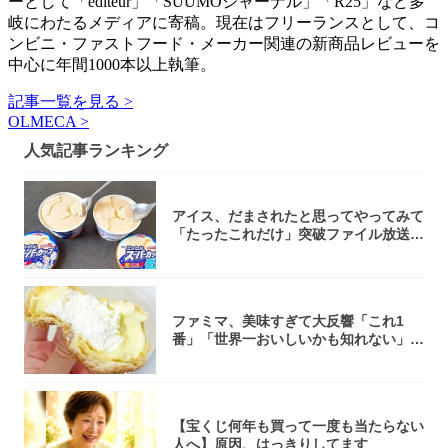
ーとして「editeur」「SUUMOジャーナル」「R25」など多
岐にわたるメディアに寄稿。現在はフリーランスとして、コ
ンビニ・ファストフード・メーカー関連の新商品レビューを
中心に年間1000本以上執筆。
記事一覧を見る >
OLMECA >
人気記事ランキング
アイス、だまされたと思ってやってみて
「たったこれだけ」突破ファイル放送で
大注目！...
ファミマ、美味すぎて大反響「これ1
番」「世界一おいしいかも知れない」
「飲めそう」
【宝くじ何年も買って一度も当たらない
人へ】原因、はっきりしてます