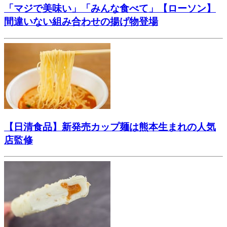
「マジで美味い」「みんな食べて」【ローソン】
間違いない組み合わせの揚げ物登場
【日清食品】新発売カップ麺は熊本生まれの人気
店監修