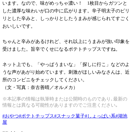
います。なので、味がめっちゃ濃い！ 1枚目からガツンと
した濃厚な味わいが口の中に広がります。辛子明太子のピリ
リとした辛みと、しっかりとしたうまみが感じられてすごく
おいしいです。
ちゃんと辛みがあるけれど、それ以上にうまみが強い印象を
受けました。旨辛でくせになるポテトチップスですね。
ネット上でも、「やっぱうまいな」「探しに行こ」などのよ
うな声があがり始めています。刺激がほしいみなさんは、近
所のコンビニをチェックしてください。
（文・写真：奈古善晴／オルメカ）
※本記事の情報は執筆時または公開時のものであり､最新の
情報とは異なる可能性がありますのでご注意ください｡
#
おやつ
#
ポテトチップス
#
スナック菓子
#
しょっぱい系
#
湖池
屋