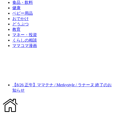
食品・飲料
健康
ベビー用品
おでかけ
どうぶつ
教育
マネー・投資
くらしの相談
ママコマ漫画
【8/26 正午】ママテナ / Merkystyle / ラナーヌ 終了のお
知らせ