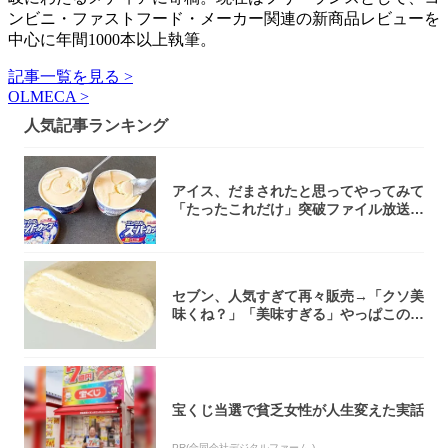
ンビニ・ファストフード・メーカー関連の新商品レビューを
中心に年間1000本以上執筆。
記事一覧を見る >
OLMECA >
人気記事ランキング
アイス、だまされたと思ってやってみて
「たったこれだけ」突破ファイル放送で
大注目！...
セブン、人気すぎて再々販売→「クソ美
味くね？」「美味すぎる」やっぱこのク
オリティ...
宝くじ当選で貧乏女性が人生変えた実話
PR(合同会社デジタルファーム )