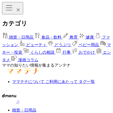
カテゴリ
雑貨・日用品
食品・飲料
教育
健康
ファ
ッション
ビューティ
どうぶつ
ベビー用品
マ
ネー・投資
くらしの相談
行事
おでかけ
エン
タメ
漫画コラム
ママの知りたい情報が集まるアンテナ
ママテナについて
ご利用にあたって
タグ一覧
>
雑貨・日用品