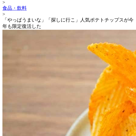
>
食品・飲料
>
「やっぱうまいな」「探しに行こ」人気ポテトチップスが今
年も限定復活した