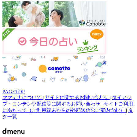
PAGETOP
ママテナについて
|
サイトに関するお問い合わせ
|
タイアッ
プ・コンテンツ配信等に関するお問い合わせ
|
サイトご利用
にあたって（ご利用端末からの外部送信のご案内含む）
|
タ
グ一覧