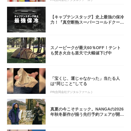
【キャプテンスタッグ】史上最強の保冷
力！『真空断熱スーパーコールドクーラ
ーボック...
スノーピークが最大60％OFF！テント
も焚き火台も楽天で大幅値下げ中
「宝くじ、運じゃなかった」当たる人
は“同じこと”してる
PR(合同会社デジタルファーム )
真夏の今こそチェック。NANGAの2026
年秋冬新作が揃う先行予約フェアが開催
中...