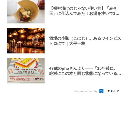
【福神漬けのじゃない使い方】「みそ
玉」に仕込んでみた！お湯を注いで30
秒で…朝の...
酒場の小恥（こはじ）。あるワインビス
トロにて｜大平一枝
47歳のphaさんより――「15年後に、
絶対にこの本と同じ状態になっている自
信が...
Recommended by