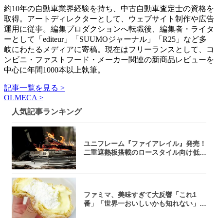
約10年の自動車業界経験を持ち、中古自動車査定士の資格を
取得。アートディレクターとして、ウェブサイト制作や広告
運用に従事。編集プロダクションへ転職後、編集者・ライタ
ーとして「editeur」「SUUMOジャーナル」「R25」など多
岐にわたるメディアに寄稿。現在はフリーランスとして、コ
ンビニ・ファストフード・メーカー関連の新商品レビューを
中心に年間1000本以上執筆。
記事一覧を見る >
OLMECA >
人気記事ランキング
ユニフレーム『ファイアレイル』発売！
二重遮熱板搭載のロースタイル向け低型
焚き火台
ファミマ、美味すぎて大反響「これ1
番」「世界一おいしいかも知れない」
「飲めそう」