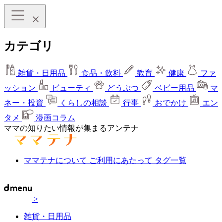
カテゴリ
雑貨・日用品
食品・飲料
教育
健康
ファ
ッション
ビューティ
どうぶつ
ベビー用品
マ
ネー・投資
くらしの相談
行事
おでかけ
エン
タメ
漫画コラム
ママの知りたい情報が集まるアンテナ
ママテナについて
ご利用にあたって
タグ一覧
>
雑貨・日用品