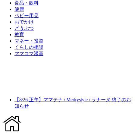
食品・飲料
健康
ベビー用品
おでかけ
どうぶつ
教育
マネー・投資
くらしの相談
ママコマ漫画
【8/26 正午】ママテナ / Merkystyle / ラナーヌ 終了のお
知らせ