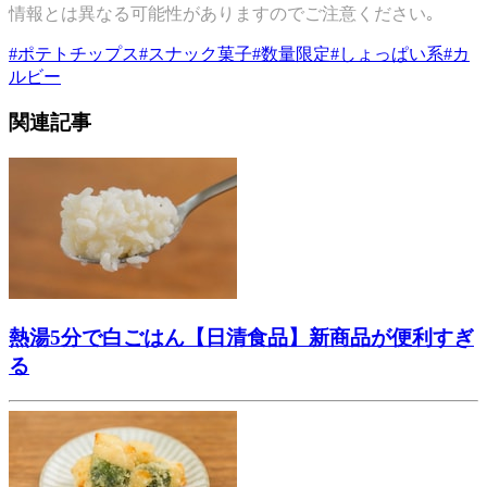
情報とは異なる可能性がありますのでご注意ください｡
#
ポテトチップス
#
スナック菓子
#
数量限定
#
しょっぱい系
#
カ
ルビー
関連記事
熱湯5分で白ごはん【日清食品】新商品が便利すぎ
る