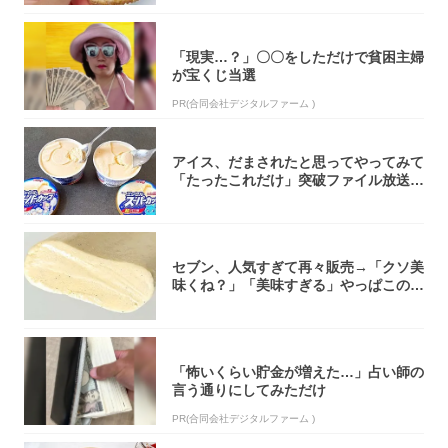
「現実…？」〇〇をしただけで貧困主婦
が宝くじ当選
PR(合同会社デジタルファーム )
アイス、だまされたと思ってやってみて
「たったこれだけ」突破ファイル放送で
大注目！...
セブン、人気すぎて再々販売→「クソ美
味くね？」「美味すぎる」やっぱこのク
オリティ...
「怖いくらい貯金が増えた…」占い師の
言う通りにしてみただけ
PR(合同会社デジタルファーム )