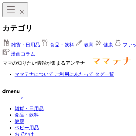
カテゴリ
雑貨・日用品
食品・飲料
教育
健康
ファ
漫画コラム
ママの知りたい情報が集まるアンテナ
ママテナについて
ご利用にあたって
タグ一覧
>
雑貨・日用品
食品・飲料
健康
ベビー用品
おでかけ