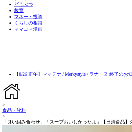
どうぶつ
教育
マネー・投資
くらしの相談
ママコマ漫画
【8/26 正午】ママテナ / Merkystyle / ラナーヌ 終了の
>
食品・飲料
>
「良い組み合わせ」「スープおいしかったよ」【日清食品】