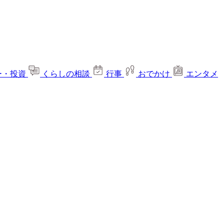
ー・投資
くらしの相談
行事
おでかけ
エンタメ