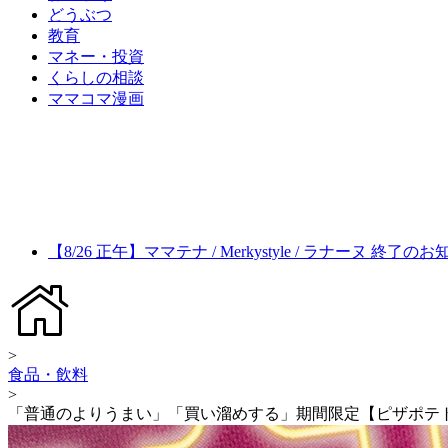
どうぶつ
教育
マネー・投資
くらしの相談
ママコマ漫画
【8/26 正午】ママテナ / Merkystyle / ラナーヌ 終了の
>
食品・飲料
>
「普通のよりうまい」「買い溜めする」期間限定【ピザポテ