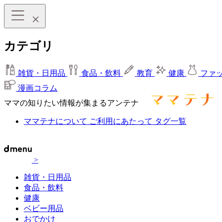
カテゴリ
雑貨・日用品
食品・飲料
教育
健康
ファ
漫画コラム
ママの知りたい情報が集まるアンテナ
ママテナについて
ご利用にあたって
タグ一覧
>
雑貨・日用品
食品・飲料
健康
ベビー用品
おでかけ