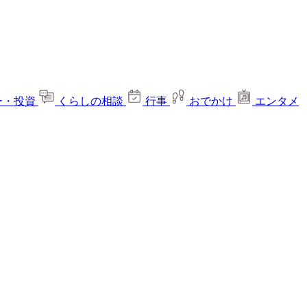
ー・投資
くらしの相談
行事
おでかけ
エンタメ