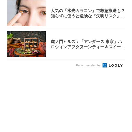
人気の「水光カラコン」で救急搬送も？
知らずに使うと危険な『失明リスク』と
医師が教...
虎ノ門ヒルズ：「アンダーズ 東京」ハ
ロウィンアフタヌーンティー＆スイーツ
コレクシ...
Recommended by