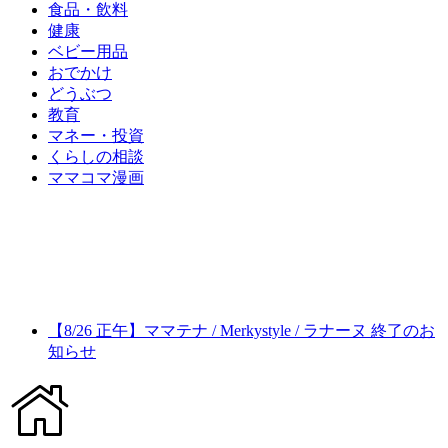
食品・飲料
健康
ベビー用品
おでかけ
どうぶつ
教育
マネー・投資
くらしの相談
ママコマ漫画
【8/26 正午】ママテナ / Merkystyle / ラナーヌ 終了のお
知らせ