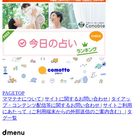
PAGETOP
ママテナについて
|
サイトに関するお問い合わせ
|
タイアッ
プ・コンテンツ配信等に関するお問い合わせ
|
サイトご利用
にあたって（ご利用端末からの外部送信のご案内含む）
|
タ
グ一覧