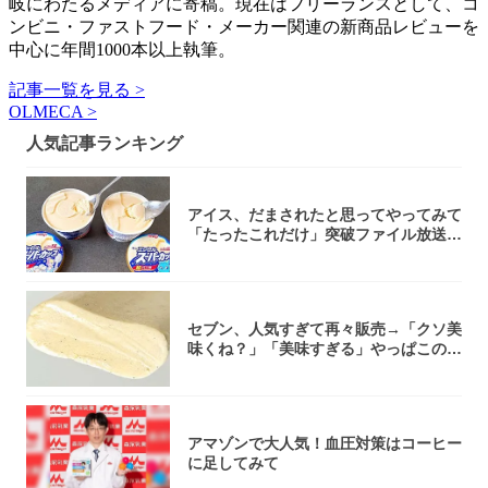
岐にわたるメディアに寄稿。現在はフリーランスとして、コ
ンビニ・ファストフード・メーカー関連の新商品レビューを
中心に年間1000本以上執筆。
記事一覧を見る >
OLMECA >
人気記事ランキング
アイス、だまされたと思ってやってみて
「たったこれだけ」突破ファイル放送で
大注目！...
セブン、人気すぎて再々販売→「クソ美
味くね？」「美味すぎる」やっぱこのク
オリティ...
アマゾンで大人気！血圧対策はコーヒー
に足してみて