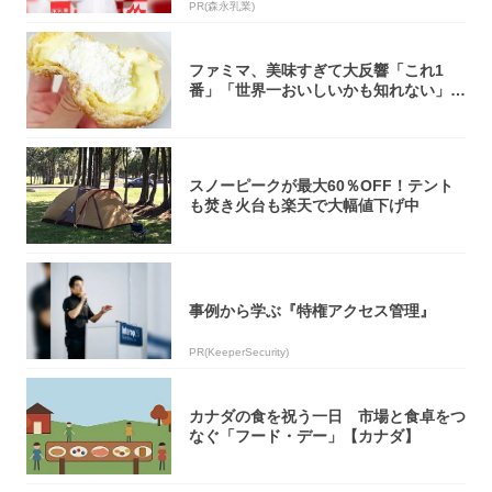
PR(森永乳業)
ファミマ、美味すぎて大反響「これ1
番」「世界一おいしいかも知れない」
「飲めそう」
スノーピークが最大60％OFF！テント
も焚き火台も楽天で大幅値下げ中
事例から学ぶ『特権アクセス管理』
PR(KeeperSecurity)
カナダの食を祝う一日 市場と食卓をつ
なぐ「フード・デー」【カナダ】