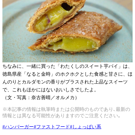
ちなみに、一緒に買った「わたくしのスイート芋パイ」は、
徳島県産「なると金時」のホクホクとした食感と甘さに、ほ
んのりとカルダモンの香りがプラスされた上品なスイーツ
で、これもほかにはないおいしさでしたよ。
（文・写真：奈古善晴／オルメカ）
※本記事の情報は執筆時または公開時のものであり､最新の
情報とは異なる可能性がありますのでご注意ください｡
#
ハンバーガー
#
ファストフード
#
しょっぱい系