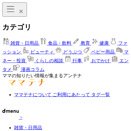
カテゴリ
雑貨・日用品
食品・飲料
教育
健康
ファ
ッション
ビューティ
どうぶつ
ベビー用品
マ
ネー・投資
くらしの相談
行事
おでかけ
エン
タメ
漫画コラム
ママの知りたい情報が集まるアンテナ
ママテナについて
ご利用にあたって
タグ一覧
>
雑貨・日用品