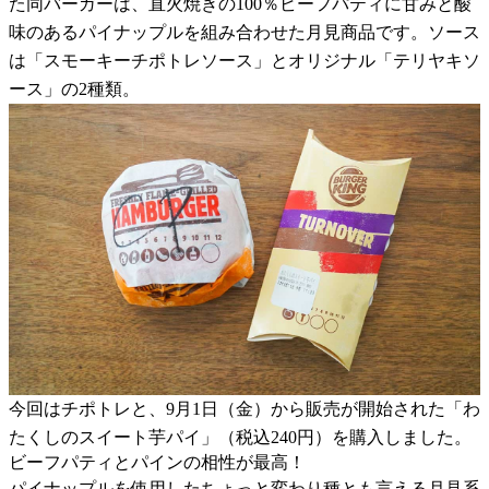
た同バーガーは、直火焼きの100％ビーフパティに甘みと酸
味のあるパイナップルを組み合わせた月見商品です。ソース
は「スモーキーチポトレソース」とオリジナル「テリヤキソ
ース」の2種類。
今回はチポトレと、9月1日（金）から販売が開始された「わ
たくしのスイート芋パイ」（税込240円）を購入しました。
ビーフパティとパインの相性が最高！
パイナップルを使用したちょっと変わり種とも言える月見系