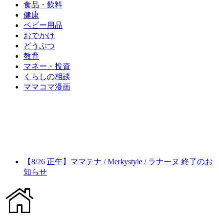
食品・飲料
健康
ベビー用品
おでかけ
どうぶつ
教育
マネー・投資
くらしの相談
ママコマ漫画
【8/26 正午】ママテナ / Merkystyle / ラナーヌ 終了のお
知らせ