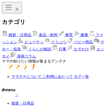
カテゴリ
雑貨・日用品
食品・飲料
教育
健康
ファ
ッション
ビューティ
どうぶつ
ベビー用品
マ
ネー・投資
くらしの相談
行事
おでかけ
エン
タメ
漫画コラム
ママの知りたい情報が集まるアンテナ
ママテナについて
ご利用にあたって
タグ一覧
>
雑貨・日用品