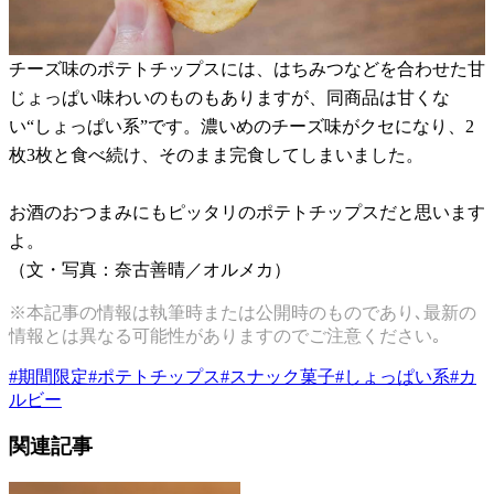
チーズ味のポテトチップスには、はちみつなどを合わせた甘
じょっぱい味わいのものもありますが、同商品は甘くな
い“しょっぱい系”です。濃いめのチーズ味がクセになり、2
枚3枚と食べ続け、そのまま完食してしまいました。
お酒のおつまみにもピッタリのポテトチップスだと思います
よ。
（文・写真：奈古善晴／オルメカ）
※本記事の情報は執筆時または公開時のものであり､最新の
情報とは異なる可能性がありますのでご注意ください｡
#
期間限定
#
ポテトチップス
#
スナック菓子
#
しょっぱい系
#
カ
ルビー
関連記事