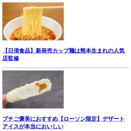
【日清食品】新発売カップ麺は熊本生まれの人気
店監修
プチご褒美におすすめ【ローソン限定】デザート
アイスが本当においしい