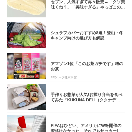
セブン、人気すぎて再々販売→「クソ美
味くね？」「美味すぎる」やっぱこのク
オリティ...
シュラフカバーおすすめ8選！登山・冬
キャンプ向けの選び方も解説
アマゾン1位「このお茶ガチです」噂の
お茶
PR(ハーブ健康本舗)
手作りお惣菜が人気!お握り弁当を食べ
てみた『KUKUNA DELI（ククナデ
リ）...
FIFAはひどい、アメリカにW杯開催の
資格はなかった。それでもサッカーには