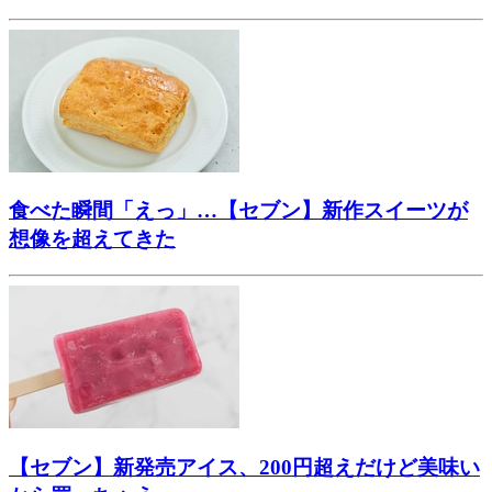
食べた瞬間「えっ」…【セブン】新作スイーツが
想像を超えてきた
【セブン】新発売アイス、200円超えだけど美味い