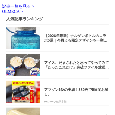
記事一覧を見る >
OLMECA >
人気記事ランキング
【2026年最新】ナルゲンボトルのコラ
ボ5選｜今買える限定デザインを一挙紹
介！
アイス、だまされたと思ってやってみて
「たったこれだけ」突破ファイル放送で
大注目！...
アマゾン1位の実績！380円で5日間お試
し。
PR(ハーブ健康本舗)