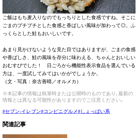
ご飯はもち麦入りなのでもっちりとした食感ですね。そこに
ごまのプチプチとした食感と香ばしい風味が加わって◎。ふ
っくらとした鮭もおいしいです。
あまり見かけないような見た目ではありますが、ごまの食感
や香ばしさ、鮭の風味を存分に味わえる、ちゃんとおいしい
おむすびでした！ 日ごろから機能性表示食品を選んでいる
方は、一度試してみてはいかがでしょうか。
（文・写真：奈古善晴／オルメカ）
※本記事の情報は執筆時または公開時のものであり､最新の
情報とは異なる可能性がありますのでご注意ください｡
#
セブン-イレブン
#
コンビニグルメ
#
しょっぱい系
関連記事