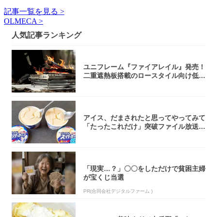
記事一覧を見る >
OLMECA >
人気記事ランキング
ユニフレーム『ファイアレイル』発売！
二重遮熱板搭載のロースタイル向け低型
焚き火台
アイス、だまされたと思ってやってみて
「たったこれだけ」突破ファイル放送で
大注目！...
「現実…？」〇〇をしただけで貧困主婦
が宝くじ当選
PR(合同会社デジタルファーム )