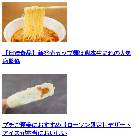
【日清食品】新発売カップ麺は熊本生まれの人気
店監修
プチご褒美におすすめ【ローソン限定】デザート
アイスが本当においしい