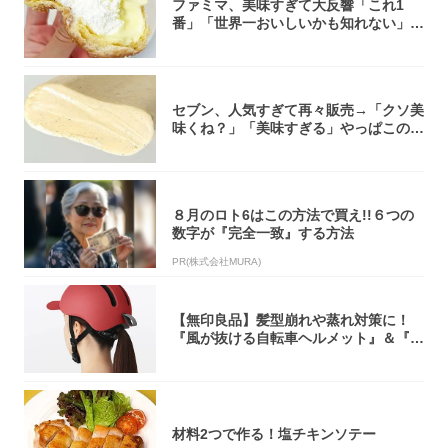
ファミマ、美味すぎて大反響「これ1
番」「世界一おいしいかも知れない」
「飲めそう」
セブン、人気すぎて再々販売→「クソ美
味くね？」「美味すぎる」やっぱこのク
オリティ...
８月のロト6はこの方法で買え!!６つの
数字が『完全一致』する方法
PR(株式会社MURA)
【無印良品】髪型崩れや蒸れ対策に！
『風が抜ける自転車ヘルメット』＆『2
0型自転車...
材料2つで作る！塩チキンソテー