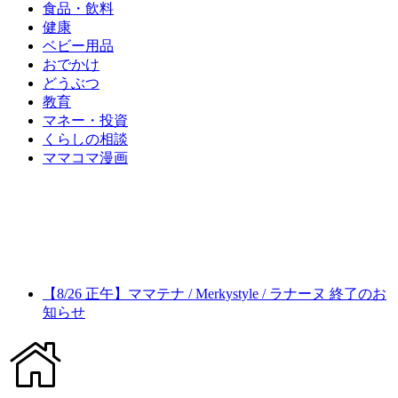
食品・飲料
健康
ベビー用品
おでかけ
どうぶつ
教育
マネー・投資
くらしの相談
ママコマ漫画
【8/26 正午】ママテナ / Merkystyle / ラナーヌ 終了のお
知らせ