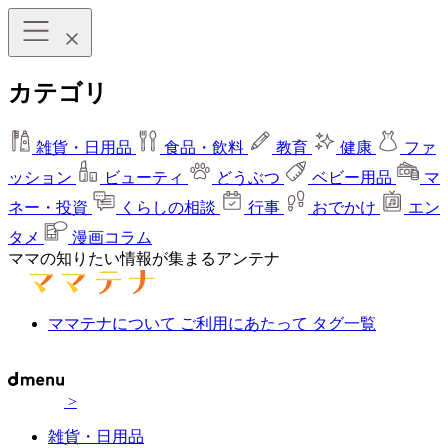
カテゴリ
雑貨・日用品
食品・飲料
教育
健康
ファ
ッション
ビューティ
どうぶつ
ベビー用品
マ
ネー・投資
くらしの相談
行事
おでかけ
エン
タメ
漫画コラム
ママの知りたい情報が集まるアンテナ
ママテナについて
ご利用にあたって
タグ一覧
>
雑貨・日用品