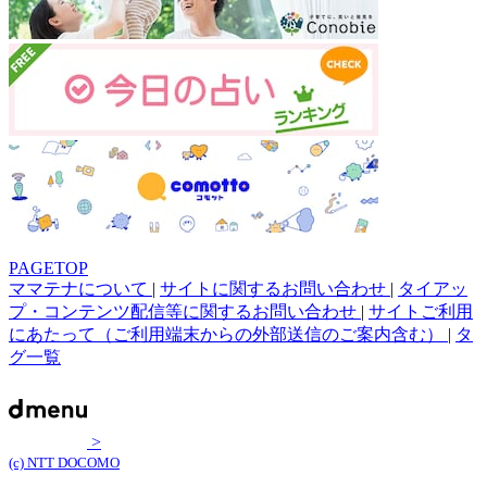
PAGETOP
ママテナについて
|
サイトに関するお問い合わせ
|
タイアッ
プ・コンテンツ配信等に関するお問い合わせ
|
サイトご利用
にあたって（ご利用端末からの外部送信のご案内含む）
|
タ
グ一覧
>
(c) NTT DOCOMO