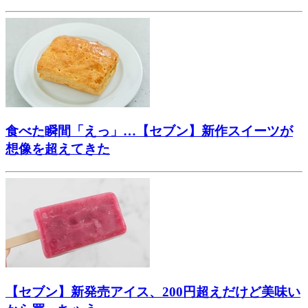
食べた瞬間「えっ」…【セブン】新作スイーツが
想像を超えてきた
【セブン】新発売アイス、200円超えだけど美味い