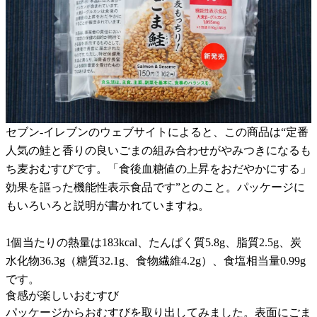
セブン-イレブンのウェブサイトによると、この商品は“定番
人気の鮭と香りの良いごまの組み合わせがやみつきになるも
ち麦おむすびです。「食後血糖値の上昇をおだやかにする」
効果を謳った機能性表示食品です”とのこと。パッケージに
もいろいろと説明が書かれていますね。
1個当たりの熱量は183kcal、たんぱく質5.8g、脂質2.5g、炭
水化物36.3g（糖質32.1g、食物繊維4.2g）、食塩相当量0.99g
です。
食感が楽しいおむすび
パッケージからおむすびを取り出してみました。表面にごま