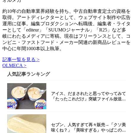
オルメカ
約10年の自動車業界経験を持ち、中古自動車査定士の資格を
取得。アートディレクターとして、ウェブサイト制作や広告
運用に従事。編集プロダクションへ転職後、編集者・ライタ
ーとして「editeur」「SUUMOジャーナル」「R25」など多
岐にわたるメディアに寄稿。現在はフリーランスとして、コ
ンビニ・ファストフード・メーカー関連の新商品レビューを
中心に年間1000本以上執筆。
記事一覧を見る >
OLMECA >
人気記事ランキング
アイス、だまされたと思ってやってみて
「たったこれだけ」突破ファイル放送で
大注目！...
セブン、人気すぎて再々販売→「クソ美
味くね？」「美味すぎる」やっぱこのク