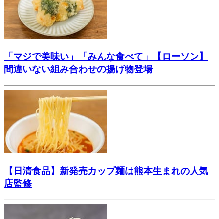
「マジで美味い」「みんな食べて」【ローソン】
間違いない組み合わせの揚げ物登場
【日清食品】新発売カップ麺は熊本生まれの人気
店監修