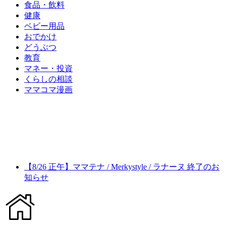
食品・飲料
健康
ベビー用品
おでかけ
どうぶつ
教育
マネー・投資
くらしの相談
ママコマ漫画
【8/26 正午】ママテナ / Merkystyle / ラナーヌ 終了のお
知らせ