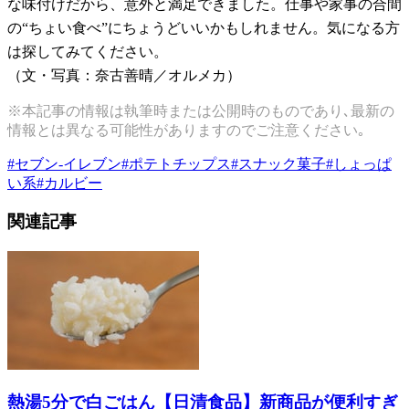
な味付けだから、意外と満足できました。仕事や家事の合間
の“ちょい食べ”にちょうどいいかもしれません。気になる方
は探してみてください。
（文・写真：奈古善晴／オルメカ）
※本記事の情報は執筆時または公開時のものであり､最新の
情報とは異なる可能性がありますのでご注意ください｡
#
セブン-イレブン
#
ポテトチップス
#
スナック菓子
#
しょっぱ
い系
#
カルビー
関連記事
熱湯5分で白ごはん【日清食品】新商品が便利すぎ