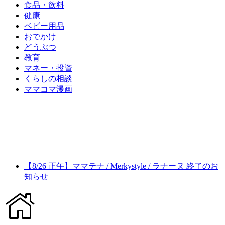
食品・飲料
健康
ベビー用品
おでかけ
どうぶつ
教育
マネー・投資
くらしの相談
ママコマ漫画
【8/26 正午】ママテナ / Merkystyle / ラナーヌ 終了のお
知らせ