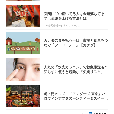
玄関に〇〇置いてる人は金運落ちてま
す…金運を上げる方法とは
PR(合同会社デジタルファーム )
カナダの食を祝う一日 市場と食卓をつ
なぐ「フード・デー」【カナダ】
人気の「水光カラコン」で救急搬送も？
知らずに使うと危険な『失明リスク』と
医師が教...
虎ノ門ヒルズ：「アンダーズ 東京」ハ
ロウィンアフタヌーンティー＆スイーツ
コレクシ...