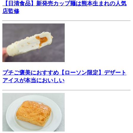
【日清食品】新発売カップ麺は熊本生まれの人気
店監修
プチご褒美におすすめ【ローソン限定】デザート
アイスが本当においしい