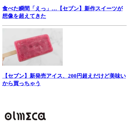
食べた瞬間「えっ」…【セブン】新作スイーツが
想像を超えてきた
【セブン】新発売アイス、200円超えだけど美味い
から買っちゃう