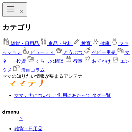
カテゴリ
雑貨・日用品
食品・飲料
教育
健康
ファ
ッション
ビューティ
どうぶつ
ベビー用品
マ
ネー・投資
くらしの相談
行事
おでかけ
エン
タメ
漫画コラム
ママの知りたい情報が集まるアンテナ
ママテナについて
ご利用にあたって
タグ一覧
>
雑貨・日用品