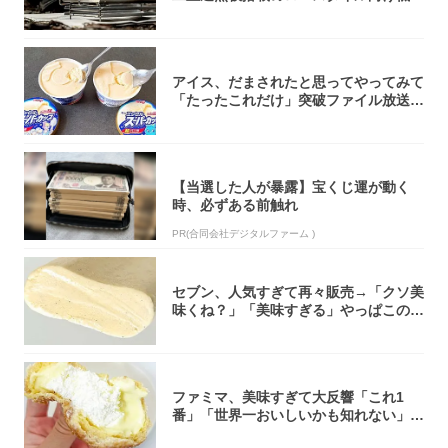
焚き火台
アイス、だまされたと思ってやってみて
「たったこれだけ」突破ファイル放送で
大注目！...
【当選した人が暴露】宝くじ運が動く
時、必ずある前触れ
PR(合同会社デジタルファーム )
セブン、人気すぎて再々販売→「クソ美
味くね？」「美味すぎる」やっぱこのク
オリティ...
ファミマ、美味すぎて大反響「これ1
番」「世界一おいしいかも知れない」
「飲めそう」