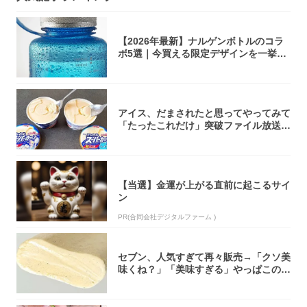
【2026年最新】ナルゲンボトルのコラ
ボ5選｜今買える限定デザインを一挙紹
介！
アイス、だまされたと思ってやってみて
「たったこれだけ」突破ファイル放送で
大注目！...
【当選】金運が上がる直前に起こるサイ
ン
PR(合同会社デジタルファーム )
セブン、人気すぎて再々販売→「クソ美
味くね？」「美味すぎる」やっぱこのク
オリティ...