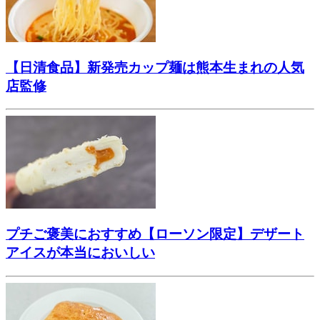
【日清食品】新発売カップ麺は熊本生まれの人気
店監修
プチご褒美におすすめ【ローソン限定】デザート
アイスが本当においしい