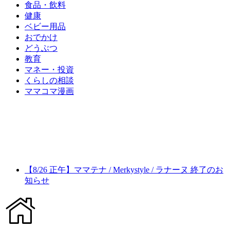
食品・飲料
健康
ベビー用品
おでかけ
どうぶつ
教育
マネー・投資
くらしの相談
ママコマ漫画
【8/26 正午】ママテナ / Merkystyle / ラナーヌ 終了のお
知らせ