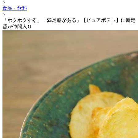
>
食品・飲料
>
「ホクホクする」「満足感がある」【ピュアポテト】に新定
番が仲間入り