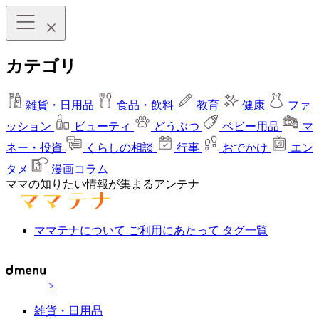
カテゴリ
雑貨・日用品
食品・飲料
教育
健康
ファ
ッション
ビューティ
どうぶつ
ベビー用品
マ
ネー・投資
くらしの相談
行事
おでかけ
エン
タメ
漫画コラム
ママの知りたい情報が集まるアンテナ
ママテナについて
ご利用にあたって
タグ一覧
>
雑貨・日用品