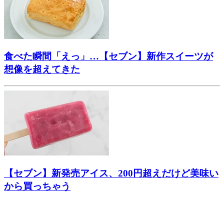
食べた瞬間「えっ」…【セブン】新作スイーツが
想像を超えてきた
【セブン】新発売アイス、200円超えだけど美味い
から買っちゃう