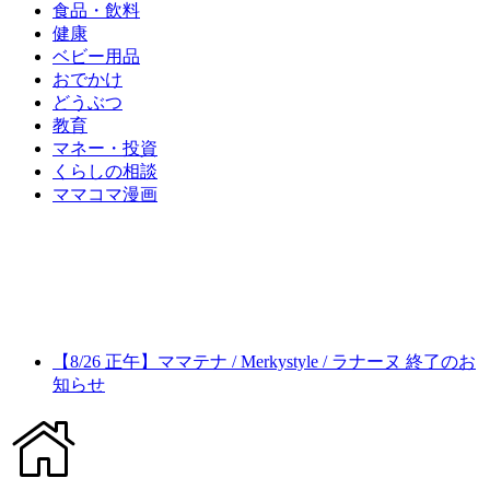
食品・飲料
健康
ベビー用品
おでかけ
どうぶつ
教育
マネー・投資
くらしの相談
ママコマ漫画
【8/26 正午】ママテナ / Merkystyle / ラナーヌ 終了のお
知らせ