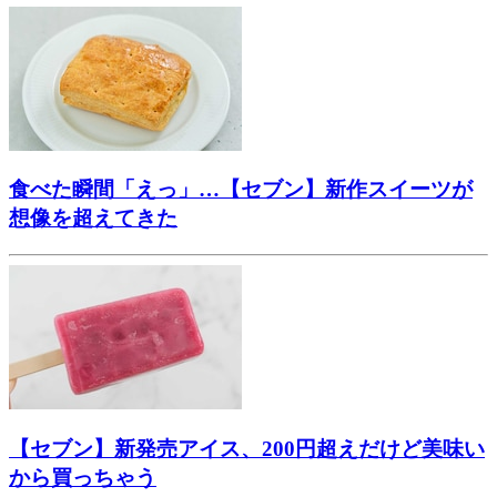
食べた瞬間「えっ」…【セブン】新作スイーツが
想像を超えてきた
【セブン】新発売アイス、200円超えだけど美味い
から買っちゃう