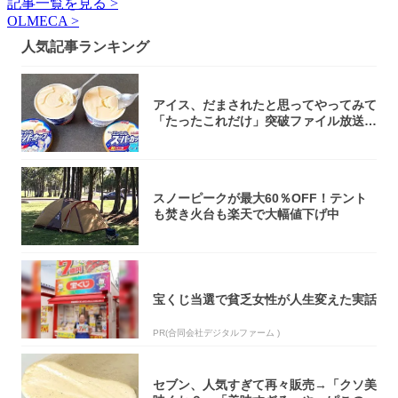
記事一覧を見る >
OLMECA >
人気記事ランキング
アイス、だまされたと思ってやってみて
「たったこれだけ」突破ファイル放送で
大注目！...
スノーピークが最大60％OFF！テント
も焚き火台も楽天で大幅値下げ中
宝くじ当選で貧乏女性が人生変えた実話
PR(合同会社デジタルファーム )
セブン、人気すぎて再々販売→「クソ美