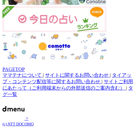
PAGETOP
ママテナについて
|
サイトに関するお問い合わせ
|
タイアッ
プ・コンテンツ配信等に関するお問い合わせ
|
サイトご利用
にあたって（ご利用端末からの外部送信のご案内含む）
|
タ
グ一覧
>
(c) NTT DOCOMO