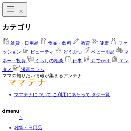
カテゴリ
雑貨・日用品
食品・飲料
教育
健康
ファ
ッション
ビューティ
どうぶつ
ベビー用品
マ
ネー・投資
くらしの相談
行事
おでかけ
エン
タメ
漫画コラム
ママの知りたい情報が集まるアンテナ
ママテナについて
ご利用にあたって
タグ一覧
>
雑貨・日用品