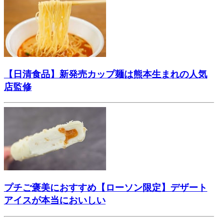
【日清食品】新発売カップ麺は熊本生まれの人気
店監修
プチご褒美におすすめ【ローソン限定】デザート
アイスが本当においしい