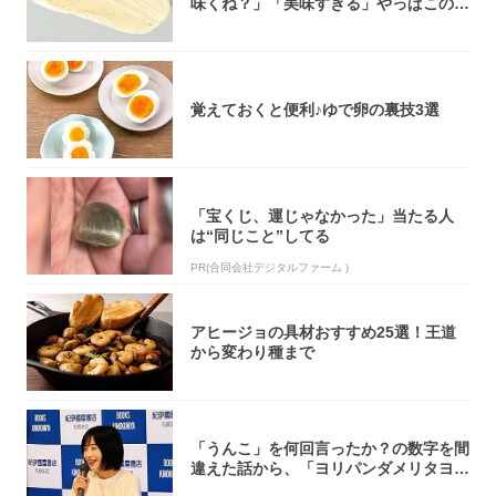
味くね？」「美味すぎる」やっぱこのク
オリティ...
覚えておくと便利♪ゆで卵の裏技3選
「宝くじ、運じゃなかった」当たる人
は“同じこと”してる
PR(合同会社デジタルファーム )
アヒージョの具材おすすめ25選！王道
から変わり種まで
「うんこ」を何回言ったか？の数字を間
違えた話から、「ヨリパンダメリタヨコ
エビ」の...