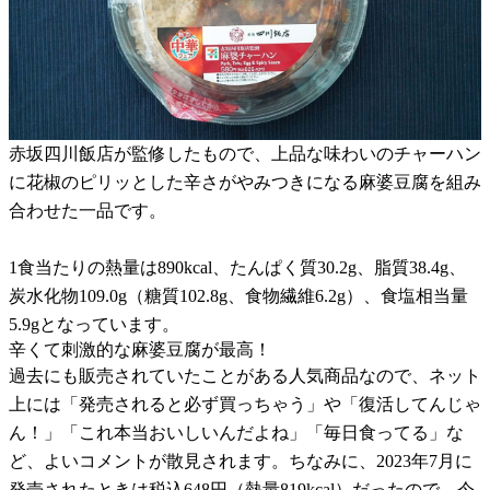
赤坂四川飯店が監修したもので、上品な味わいのチャーハン
に花椒のピリッとした辛さがやみつきになる麻婆豆腐を組み
合わせた一品です。
1食当たりの熱量は890kcal、たんぱく質30.2g、脂質38.4g、
炭水化物109.0g（糖質102.8g、食物繊維6.2g）、食塩相当量
5.9gとなっています。
辛くて刺激的な麻婆豆腐が最高！
過去にも販売されていたことがある人気商品なので、ネット
上には「発売されると必ず買っちゃう」や「復活してんじゃ
ん！」「これ本当おいしいんだよね」「毎日食ってる」な
ど、よいコメントが散見されます。ちなみに、2023年7月に
発売されたときは税込648円（熱量819kcal）だったので、今