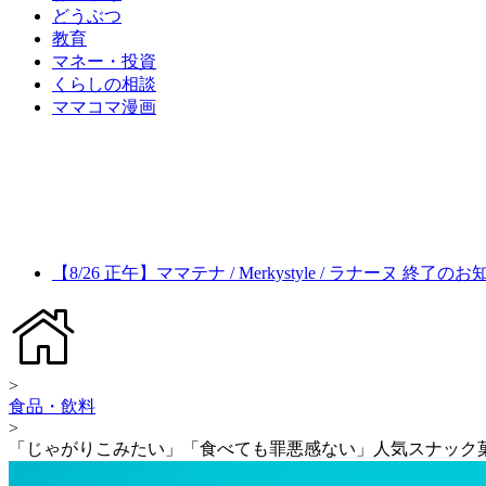
どうぶつ
教育
マネー・投資
くらしの相談
ママコマ漫画
【8/26 正午】ママテナ / Merkystyle / ラナーヌ 終了の
>
食品・飲料
>
「じゃがりこみたい」「食べても罪悪感ない」人気スナック