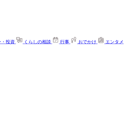
ー・投資
くらしの相談
行事
おでかけ
エンタメ