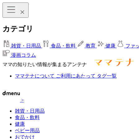
カテゴリ
雑貨・日用品
食品・飲料
教育
健康
ファ
漫画コラム
ママの知りたい情報が集まるアンテナ
ママテナについて
ご利用にあたって
タグ一覧
>
雑貨・日用品
食品・飲料
健康
ベビー用品
おでかけ