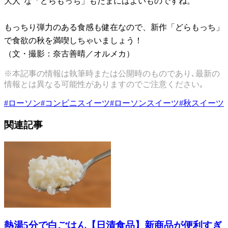
大人”な「どらもっち」もたまにはよいものですね。
もっちり弾力のある食感も健在なので、新作「どらもっち」
で食欲の秋を満喫しちゃいましょう！
（文・撮影：奈古善晴／オルメカ）
※本記事の情報は執筆時または公開時のものであり､最新の
情報とは異なる可能性がありますのでご注意ください｡
#
ローソン
#
コンビニスイーツ
#
ローソンスイーツ
#
秋スイーツ
関連記事
熱湯5分で白ごはん【日清食品】新商品が便利すぎ