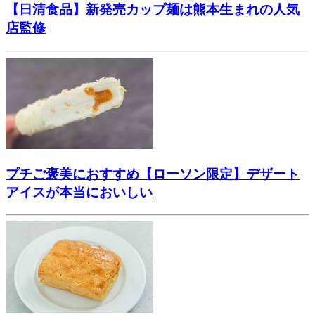
【日清食品】新発売カップ麺は熊本生まれの人気
店監修
プチご褒美におすすめ【ローソン限定】デザート
アイスが本当においしい