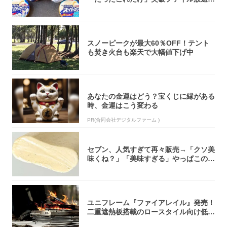
大注目！...
スノーピークが最大60％OFF！テント
も焚き火台も楽天で大幅値下げ中
あなたの金運はどう？宝くじに縁がある
時、金運はこう変わる
PR(合同会社デジタルファーム )
セブン、人気すぎて再々販売→「クソ美
味くね？」「美味すぎる」やっぱこのク
オリティ...
ユニフレーム『ファイアレイル』発売！
二重遮熱板搭載のロースタイル向け低型
焚き火台