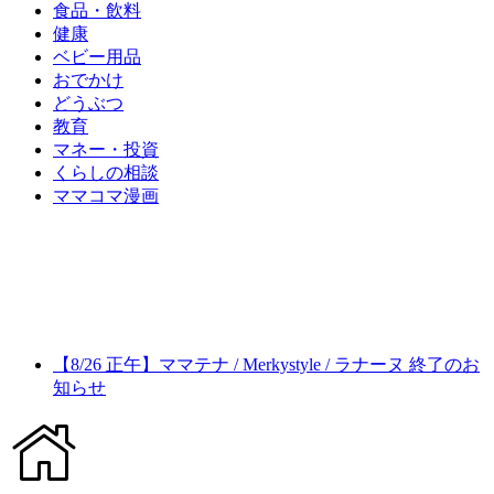
食品・飲料
健康
ベビー用品
おでかけ
どうぶつ
教育
マネー・投資
くらしの相談
ママコマ漫画
【8/26 正午】ママテナ / Merkystyle / ラナーヌ 終了のお
知らせ