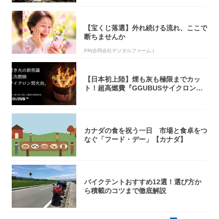
【宝くじ落選】外れ続ける流れ、ここで
断ちませんか
PR(合同会社デジタルファーム )
【日本初上陸】煙も灰も極限までカッ
ト！超高燃費『GGUBUSサイクロン焚
火台』が...
カナダの食を祝う一日 市場と食卓をつ
なぐ「フード・デー」【カナダ】
バイクテントおすすめ12選！選び方か
ら積載のコツまで徹底解説