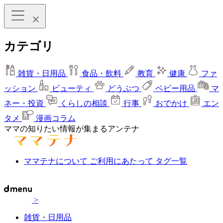
カテゴリ
雑貨・日用品
食品・飲料
教育
健康
ファ
ッション
ビューティ
どうぶつ
ベビー用品
マ
ネー・投資
くらしの相談
行事
おでかけ
エン
タメ
漫画コラム
ママの知りたい情報が集まるアンテナ
ママテナについて
ご利用にあたって
タグ一覧
>
雑貨・日用品