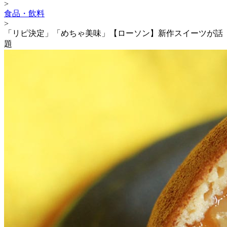
>
食品・飲料
>
「リピ決定」「めちゃ美味」【ローソン】新作スイーツが話
題