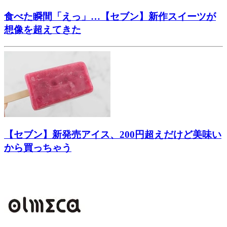
食べた瞬間「えっ」…【セブン】新作スイーツが
想像を超えてきた
【セブン】新発売アイス、200円超えだけど美味い
から買っちゃう