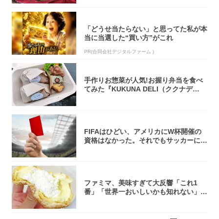
「どうせ当たらない」と思ってた私が本
当に当選した“買い方”がこれ
PR(合同会社デジタルファーム )
手作りお惣菜が人気!お握り弁当を食べ
てみた『KUKUNA DELI（ククナデ
リ）...
FIFAはひどい、アメリカにW杯開催の
資格はなかった。それでもサッカーには
夢があ...
ファミマ、美味すぎて大反響「これ1
番」「世界一おいしいかも知れない」
「飲めそう」