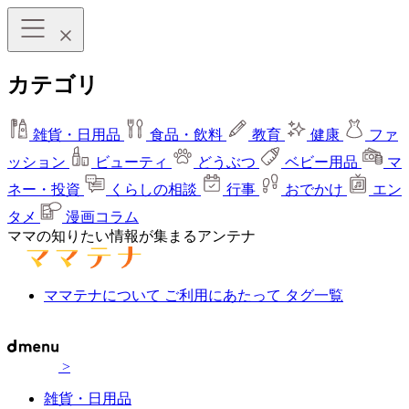
カテゴリ
雑貨・日用品
食品・飲料
教育
健康
ファ
ッション
ビューティ
どうぶつ
ベビー用品
マ
ネー・投資
くらしの相談
行事
おでかけ
エン
タメ
漫画コラム
ママの知りたい情報が集まるアンテナ
ママテナについて
ご利用にあたって
タグ一覧
>
雑貨・日用品