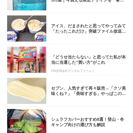
ボ5選｜今買える限定デザインを一挙紹
介！
アイス、だまされたと思ってやってみて
「たったこれだけ」突破ファイル放送で
大注目！...
「どうせ当たらない」と思ってた私が本
当に当選した“買い方”がこれ
PR(合同会社デジタルファーム )
セブン、人気すぎて再々販売→「クソ美
味くね？」「美味すぎる」やっぱこのク
オリティ...
シュラフカバーおすすめ8選！登山・冬
キャンプ向けの選び方も解説