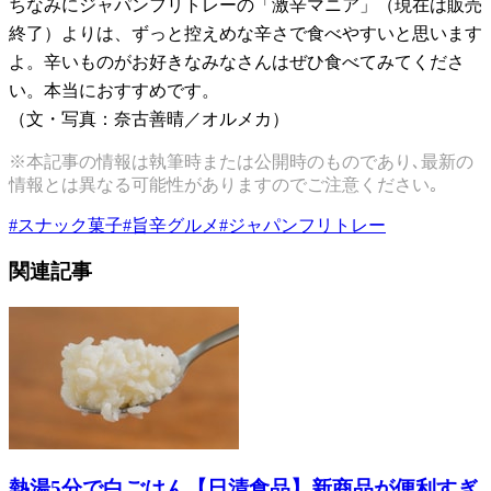
ちなみにジャパンフリトレーの「激辛マニア」（現在は販売
終了）よりは、ずっと控えめな辛さで食べやすいと思います
よ。辛いものがお好きなみなさんはぜひ食べてみてくださ
い。本当におすすめです。
（文・写真：奈古善晴／オルメカ）
※本記事の情報は執筆時または公開時のものであり､最新の
情報とは異なる可能性がありますのでご注意ください｡
#
スナック菓子
#
旨辛グルメ
#
ジャパンフリトレー
関連記事
熱湯5分で白ごはん【日清食品】新商品が便利すぎ