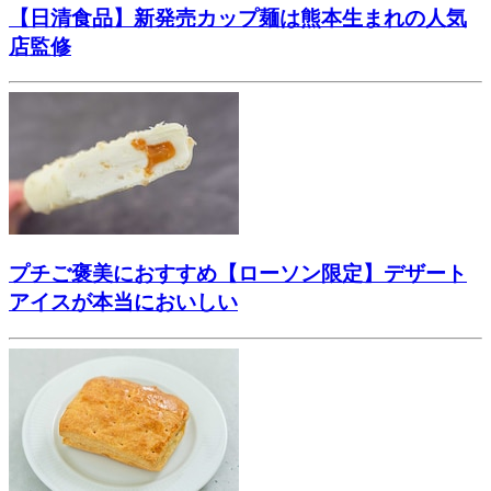
【日清食品】新発売カップ麺は熊本生まれの人気
店監修
プチご褒美におすすめ【ローソン限定】デザート
アイスが本当においしい