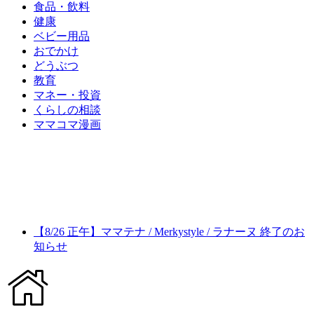
食品・飲料
健康
ベビー用品
おでかけ
どうぶつ
教育
マネー・投資
くらしの相談
ママコマ漫画
【8/26 正午】ママテナ / Merkystyle / ラナーヌ 終了のお
知らせ