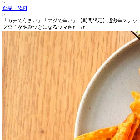
>
食品・飲料
>
「ガチでうまい」「マジで辛い」【期間限定】超激辛スナッ
ク菓子がやみつきになるウマさだった