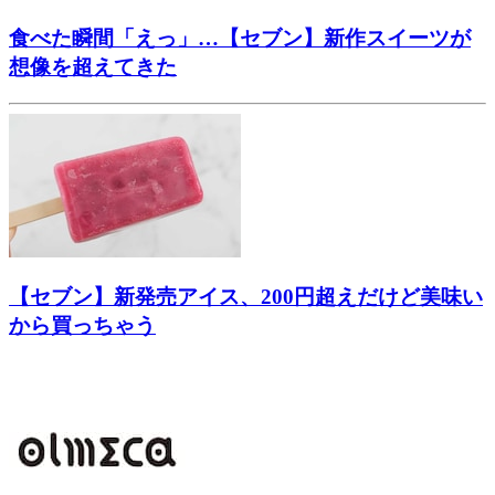
食べた瞬間「えっ」…【セブン】新作スイーツが
想像を超えてきた
【セブン】新発売アイス、200円超えだけど美味い
から買っちゃう