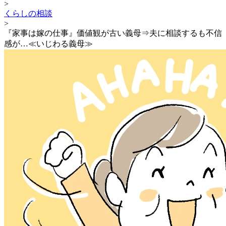
>
くらしの相談
>
『家事は嫁の仕事』価値観が古い義母⇒夫に相談するも不信
感が…≪いじわる義母≫