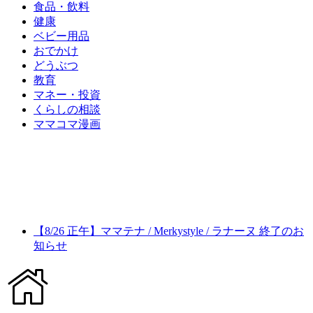
食品・飲料
健康
ベビー用品
おでかけ
どうぶつ
教育
マネー・投資
くらしの相談
ママコマ漫画
【8/26 正午】ママテナ / Merkystyle / ラナーヌ 終了のお
知らせ