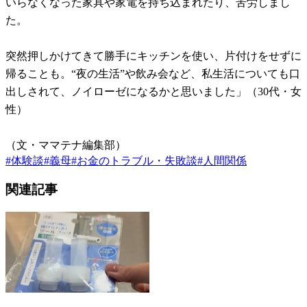
いらなくなった家具や家電を持ち込まれたり、苦労しまし
た。
突然押しかけてきて勝手にキッチンを使い、片付けをせずに
帰ることも。“夜の生活”や飲み会など、私生活についても口
出しされて、ノイローゼになるかと思いました」（30代・女
性）
（文・ママテナ編集部）
#
体験談
#
義母
#
お金のトラブル・失敗談
#
人間関係
関連記事