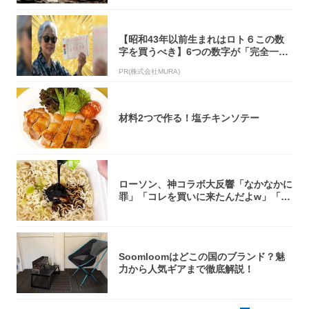
【昭和43年以前生まれはロト６この数
字を買うべき】6つの数字が「完全一
致」する方...
PR(株式会社MURA)
材料2つで作る！塩チキンソテー
ローソン、神コラボ大反響「なかなかに
罪」「コレを買いに来たんだよw」「３
件まわっ...
Soomloomはどこの国のブランド？魅
力から人気ギアまで徹底解説！