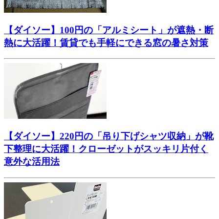
【ダイソー】100円の「アルミシート」が遮熱・断
熱に大活躍！賃貸でも手軽にできる窓の暑さ対策
【ダイソー】220円の「吊り下げシャツ収納」が靴
下整理に大活躍！クローゼットがスッキリ片付く
意外な活用法