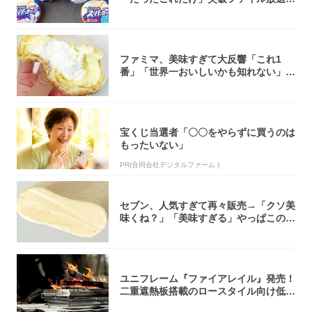
大注目！...
ファミマ、美味すぎて大反響「これ1
番」「世界一おいしいかも知れない」
「飲めそう」
宝くじ当選者「〇〇をやらずに買うのは
もったいない」
PR(合同会社デジタルファーム )
セブン、人気すぎて再々販売→「クソ美
味くね？」「美味すぎる」やっぱこのク
オリティ...
ユニフレーム『ファイアレイル』発売！
二重遮熱板搭載のロースタイル向け低型
焚き火台