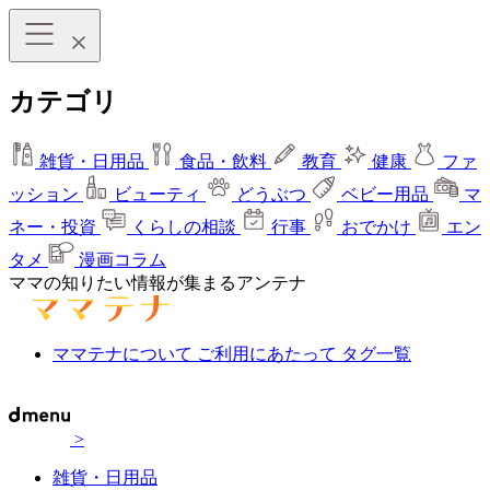
カテゴリ
雑貨・日用品
食品・飲料
教育
健康
ファ
ッション
ビューティ
どうぶつ
ベビー用品
マ
ネー・投資
くらしの相談
行事
おでかけ
エン
タメ
漫画コラム
ママの知りたい情報が集まるアンテナ
ママテナについて
ご利用にあたって
タグ一覧
>
雑貨・日用品