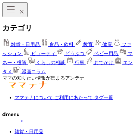
カテゴリ
雑貨・日用品
食品・飲料
教育
健康
ファ
ッション
ビューティ
どうぶつ
ベビー用品
マ
ネー・投資
くらしの相談
行事
おでかけ
エン
タメ
漫画コラム
ママの知りたい情報が集まるアンテナ
ママテナについて
ご利用にあたって
タグ一覧
>
雑貨・日用品