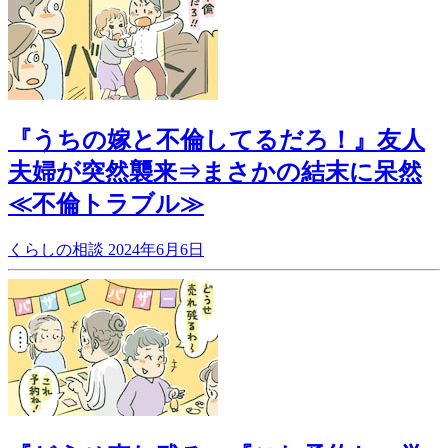
『うちの嫁と不倫してるだろ！』友人
夫婦が突然襲来⇒まさかの結末に呆然
≪不倫トラブル≫
くらしの相談
2024年6月6日