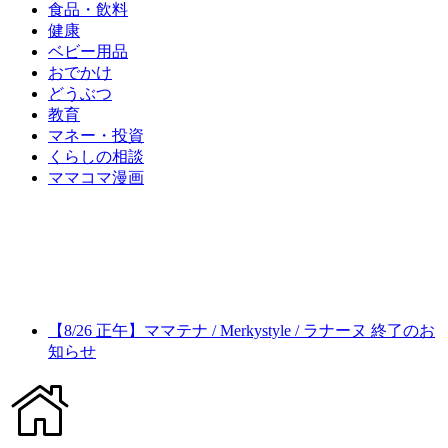
食品・飲料
健康
ベビー用品
おでかけ
どうぶつ
教育
マネー・投資
くらしの相談
ママコマ漫画
【8/26 正午】ママテナ / Merkystyle / ラナーヌ 終了のお
知らせ