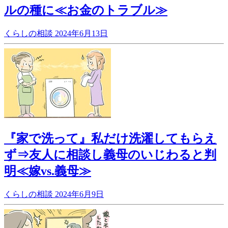
ルの種に≪お金のトラブル≫
くらしの相談
2024年6月13日
『家で洗って』私だけ洗濯してもらえ
ず⇒友人に相談し義母のいじわると判
明≪嫁vs.義母≫
くらしの相談
2024年6月9日