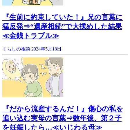
『生前に約束していた！』兄の言葉に
猛反発⇒“遺産相続”で大揉めした結果
≪金銭トラブル≫
くらしの相談
2024年5月18日
『だから流産するんだ！』傷心の私を
追い込む実母の言葉⇒数年後、第２子
を妊娠したら…≪いじわる母≫