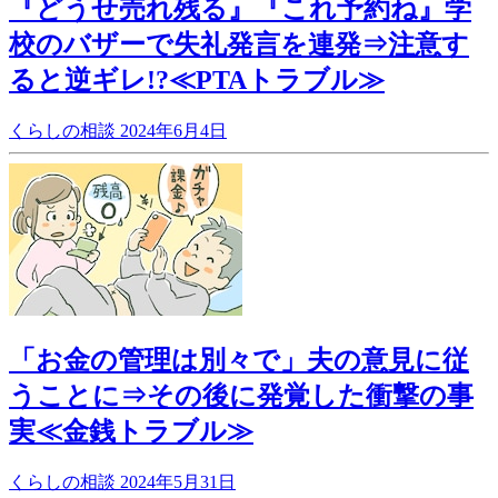
『どうせ売れ残る』『これ予約ね』学
校のバザーで失礼発言を連発⇒注意す
ると逆ギレ!?≪PTAトラブル≫
くらしの相談
2024年6月4日
「お金の管理は別々で」夫の意見に従
うことに⇒その後に発覚した衝撃の事
実≪金銭トラブル≫
くらしの相談
2024年5月31日