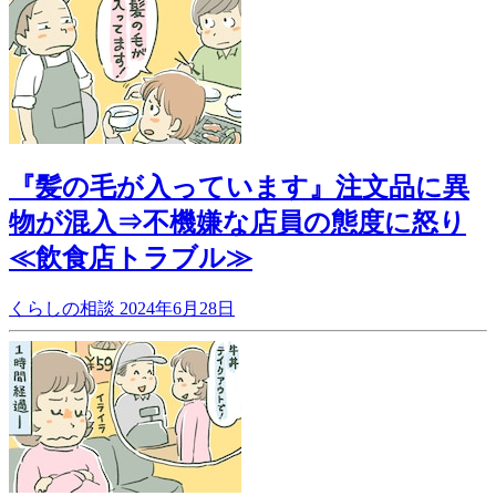
『髪の毛が入っています』注文品に異
物が混入⇒不機嫌な店員の態度に怒り
≪飲食店トラブル≫
くらしの相談
2024年6月28日