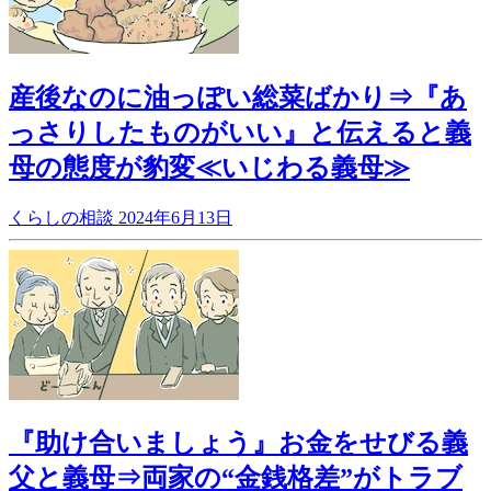
産後なのに油っぽい総菜ばかり⇒『あ
っさりしたものがいい』と伝えると義
母の態度が豹変≪いじわる義母≫
くらしの相談
2024年6月13日
『助け合いましょう』お金をせびる義
父と義母⇒両家の“金銭格差”がトラブ